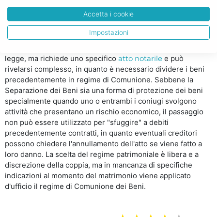
Dalla Comunione alla Separazione
Accetta i cookie
dei Beni: in conclusione
Impostazioni
In conclusione il passaggio dalla Comunione alla
Separazione dei Beni è dunque possibile e previsto dalla
legge, ma richiede uno specifico
atto notarile
e può
rivelarsi complesso, in quanto è necessario dividere i beni
precedentemente in regime di Comunione. Sebbene la
Separazione dei Beni sia una forma di protezione dei beni
specialmente quando uno o entrambi i coniugi svolgono
attività che presentano un rischio economico, il passaggio
non può essere utilizzato per "sfuggire" a debiti
precedentemente contratti, in quanto eventuali creditori
possono chiedere l'annullamento dell'atto se viene fatto a
loro danno. La scelta del regime patrimoniale è libera e a
discrezione della coppia, ma in mancanza di specifiche
indicazioni al momento del matrimonio viene applicato
d'ufficio il regime di Comunione dei Beni.