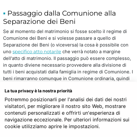
Passaggio dalla Comunione alla
Separazione dei Beni
Se al momento del matrimonio si fosse scelto il regime di
Comunione dei Beni e si volesse passare a quello di
Separazione dei Beni (o viceversa) la cosa è possibile con
uno
specifico atto notarile
che verrà notato a margine
dell'atto di matrimonio. Il passaggio può essere complesso,
in quanto diviene necessario provvedere alla divisione di
tutti i beni acquistati dalla famiglia in regime di Comunione. I
beni rimarranno comunque in Comunione ordinaria, quindi
ciascuno sarà proprietario esclusivo della metà dei beni in
La tua privacy è la nostra priorità
oggetto e ne potrà disporre liberamente. Attenzione però:
se questa decisione venisse presa a seguito di debiti
Potremmo posizionarli per l'analisi dei dati dei nostri
precedentemente contratti da uno dei due coniugi, i
visitatori, per migliorare il nostro sito Web, mostrare
creditori potrebbero opporsi a questo passaggio
contenuti personalizzati e offrirti un'esperienza di
dimostrando che è stato eseguito ledendo un loro
navigazione eccezionale. Per ulteriori informazioni sui
precedente diritto e quindi chiederne l'annullamento.
cookie utilizziamo aprire le impostazioni.