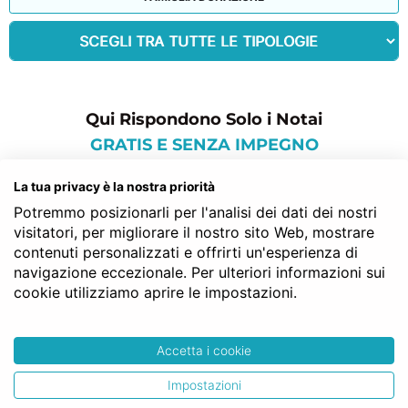
Qui Rispondono Solo i Notai
GRATIS E SENZA IMPEGNO
La tua privacy è la nostra priorità
commenti per: devo
Potremmo posizionarli per l'analisi dei dati dei nostri
trovare un notaio
visitatori, per migliorare il nostro sito Web, mostrare
contenuti personalizzati e offrirti un'esperienza di
navigazione eccezionale. Per ulteriori informazioni sui
Simone L.
cookie utilizziamo aprire le impostazioni.
Devo trovare un notaio a Padova economico!
Detto, fatto!
Accetta i cookie
Impostazioni