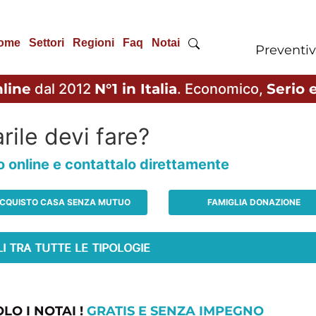
ome
Settori
Regioni
Faq
Notai
Preventiv
line
dal 2012
N°1 in Italia
. Economico,
Serio e
rile devi fare?
io online e contattalo direttamente
CQUISTO CASA SENZA MUTUO
FAMIGLIA DONAZIONE
LO I NOTAI !
GRATIS E SENZA IMPEGNO