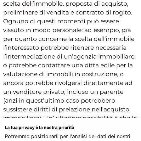
scelta dell’immobile, proposta di acquisto,
preliminare di vendita e contratto di rogito.
Ognuno di questi momenti può essere
vissuto in modo personale: ad esempio, già
per quanto concerne la scelta dell’immobile,
l’interessato potrebbe ritenere necessaria
l’intermediazione di un’agenzia immobiliare
o potrebbe contattare una ditta edile per la
valutazione di immobili in costruzione, o
ancora potrebbe rivolgersi direttamente ad
un venditore privato, incluso un parente
(anzi in quest’ultimo caso potrebbero
sussistere diritti di prelazione nell’acquisto
immobiliare). Un’ ulteriore possibilità è che le
parti decidano di saltare tutta la fase
La tua privacy è la nostra priorità
preliminare di vendita, per giungere
Potremmo posizionarli per l'analisi dei dati dei nostri