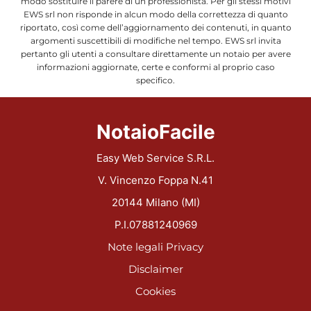
modo sostituire il parere di un professionista. Per gli stessi motivi
EWS srl non risponde in alcun modo della correttezza di quanto
riportato, così come dell’aggiornamento dei contenuti, in quanto
argomenti suscettibili di modifiche nel tempo. EWS srl invita
pertanto gli utenti a consultare direttamente un notaio per avere
informazioni aggiornate, certe e conformi al proprio caso
specifico.
NotaioFacile
Easy Web Service S.R.L.
V. Vincenzo Foppa N.41
20144 Milano (MI)
P.I.07881240969
Note legali
Privacy
Disclaimer
Cookies