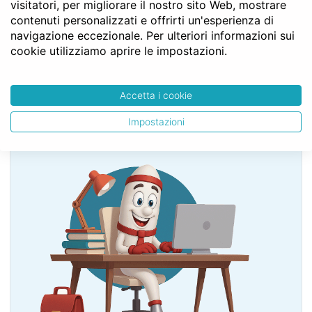
visitatori, per migliorare il nostro sito Web, mostrare
direttamente al rogito in tempi più brevi. Il
contenuti personalizzati e offrirti un'esperienza di
ventaglio di possibilità che si apre
navigazione eccezionale. Per ulteriori informazioni sui
ipoteticamente è unificato da un comune
cookie utilizziamo aprire le impostazioni.
denominatore: serve il Notaio per il rogito.
Accetta i cookie
Impostazioni
SERVE LA CONSULENZA DEL NOTAIO?