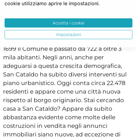
differenza tra compravendita tra
cookie utilizziamo aprire le impostazioni.
privati, agenzia e impresa
La crescita demografica di San Cataldo risale
Accetta i cookie
al 1600 e si deve in buona parte
Impostazioni
all’emigrazione dei paesi vicini. Dal 1623 al
1699 il Comune è passato da 722 a oltre 3
mila abitanti. Negli anni, anche per
adeguarsi a questa crescita demografica,
San Cataldo ha subito diversi interventi sul
piano urbanistico. Oggi conta circa 22.478
residenti e appare come una città nuova
rispetto al borgo originario. Stai cercando
casa a San Cataldo? Appare da subito
abbastanza evidente come molte delle
costruzioni in vendita negli annunci
immobiliari siano nuove, ad eccezione di