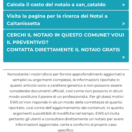
>
Calcola il costo del notaio a san_cataldo
Visita la pagina per la ricerca dei Notai a
>
Caltanissetta
CERCHI IL NOTAIO IN QUESTO COMUNE? VOUI
IL PREVENTIVO?
CONTATTA DIRETTAMENTE IL NOTAIO GRATIS
>
Nonostante i nostri sforzi per fornire approfondimenti aggiornati e
semplici su argomenti complessi, le informazioni riportate in
questo articolo sono a carattere generico e non possono essere
considerate documenti ufficiali, così come non possono in alcun
modo sostituire il parere di un professionista. Per gli stessi motivi
EWS srl non risponde in alcun modo della correttezza di quanto
riportato, così come dell’aggiornamento dei contenuti, in quanto
argomenti suscettibili di modifiche nel tempo. EWS srl invita
pertanto gli utenti a consultare direttamente un notaio per avere
informazioni aggiornate, certe e conformi al proprio caso
specifico.