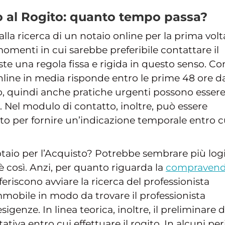
io al Rogito: quanto tempo passa?
lla ricerca di un notaio online per la prima volt
omenti in cui sarebbe preferibile contattare il
iste una regola fissa e rigida in questo senso. C
nline in media risponde entro le prime 48 ore da
o, quindi anche pratiche urgenti possono esser
k. Nel modulo di contatto, inoltre, può essere
tto per fornire un’indicazione temporale entro c
otaio per l’Acquisto? Potrebbe sembrare più log
 così. Anzi, per quanto riguarda la
compravend
feriscono avviare la ricerca del professionista
mobile in modo da trovare il professionista
igenze. In linea teorica, inoltre, il preliminare d
tiva entro cui effettuare il rogito. In alcuni per