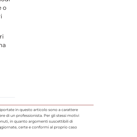
e o
i
ri
na
iportate in questo articolo sono a carattere
 di un professionista. Per gli stessi motivi
uti, in quanto argomenti suscettibili di
ggiornate, certe e conformi al proprio caso