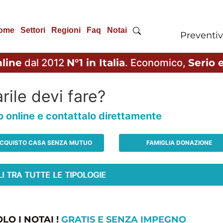
ome
Settori
Regioni
Faq
Notai
Preventiv
line
dal 2012
N°1 in Italia
. Economico,
Serio e
rile devi fare?
io online e contattalo direttamente
CQUISTO CASA SENZA MUTUO
FAMIGLIA DONAZIONE
LO I NOTAI !
GRATIS E SENZA IMPEGNO