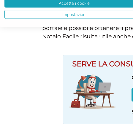
inseriti anche altri tipi di param
Accetta i cookie
economici, fermo restando il f
Impostazioni
consulenza valutando la qualità d
portale è possibile ottenere il 
Notaio Facile risulta utile anche 
SERVE LA CONS