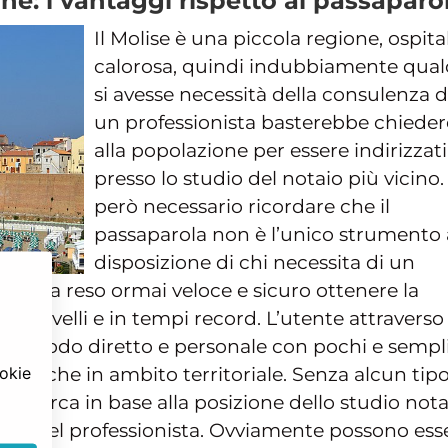
ne: i vantaggi rispetto al passaparo
Il Molise è una piccola regione, ospita
calorosa, quindi indubbiamente qual
si avesse necessità della consulenza d
un professionista basterebbe chieder
alla popolazione per essere indirizzati
presso lo studio del notaio più vicino.
però necessario ricordare che il
passaparola non è l’unico strumento 
disposizione di chi necessita di un
ernet ha reso ormai veloce e sicuro ottenere la
i livelli e in tempi record. L’utente attraverso 
 in modo diretto e personale con pochi e sempli
ookie
ca anche in ambito territoriale. Senza alcun tipo
a ricerca in base alla posizione dello studio nota
ricerca del professionista. Ovviamente possono ess