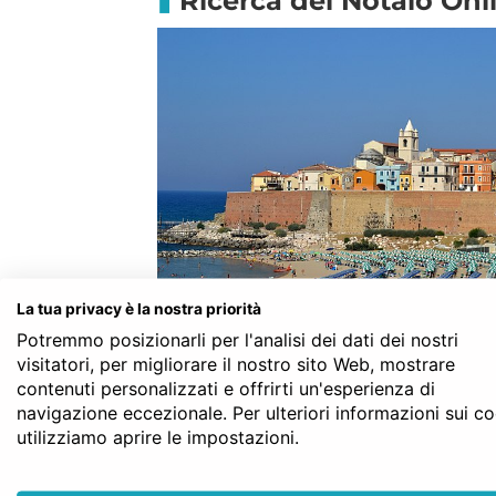
Ricerca del Notaio Onli
La tua privacy è la nostra priorità
notaio, infatti lo sviluppo di int
Potremmo posizionarli per l'analisi dei dati dei nostri
consulenza professionale ai massim
visitatori, per migliorare il nostro sito Web, mostrare
portale può impostare la ricerca
contenuti personalizzati e offrirti un'esperienza di
navigazione eccezionale. Per ulteriori informazioni sui c
passaggi, circoscrivendo la ricer
utilizziamo aprire le impostazioni.
vincolo, l’utente può impostare l
e al tipo di atto per cui è alla 