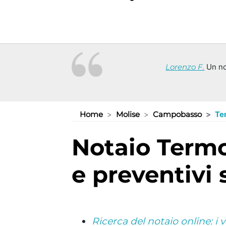
Lorenzo F.
Un not
Home
Molise
Campobasso
Te
Notaio Termoli (CB): consulenze
e preventivi
Ricerca del notaio online: i 