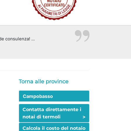
de consulenza! ...
Torna alle province
Campobasso
Contatta direttamente i
>
notai di termoli
Calcola il costo del notaio