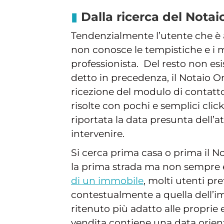
Dalla ricerca del Nota
Tendenzialmente l’utente che è a
non conosce le tempistiche e i m
professionista. Del resto non es
detto in precedenza, il Notaio O
ricezione del modulo di contatt
risolte con pochi e semplici clic
riportata la data presunta dell’a
intervenire.
Si cerca prima casa o prima il N
la prima strada ma non sempre è
di un immobile
, molti utenti pre
contestualmente a quella dell’im
ritenuto più adatto alle proprie es
vendita contiene una data orienta