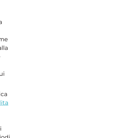
a
ome
lla
e
ui
ica
ita
i
iodi