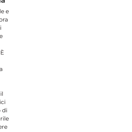
la
le e
ora
i
e
 È
a
il
ci
 di
rile
ere