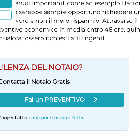
etri ritenuti importanti, come ad esempio i fatto
atto che sarebbe sempre opportuno richiedere u
el lavoro e non il mero risparmio. Attraverso il
preventivo economico in media entro 48 ore, qui
qualora fossero richiesti atti urgenti.
ULENZA DEL NOTAIO?
Contatta il Notaio Gratis
Fai un PREVENTIVO
Scopri tutti i
costi per stipulare l'atto