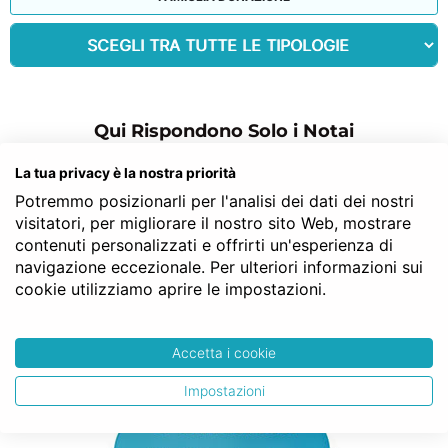
Qui Rispondono Solo i Notai
GRATIS E SENZA IMPEGNO
La tua privacy è la nostra priorità
Potremmo posizionarli per l'analisi dei dati dei nostri
commenti per: notaio casa
visitatori, per migliorare il nostro sito Web, mostrare
contenuti personalizzati e offrirti un'esperienza di
navigazione eccezionale. Per ulteriori informazioni sui
Massimo V.
cookie utilizziamo aprire le impostazioni.
Grazie per il servizio, davvero un ottima idea!
Accetta i cookie
Impostazioni