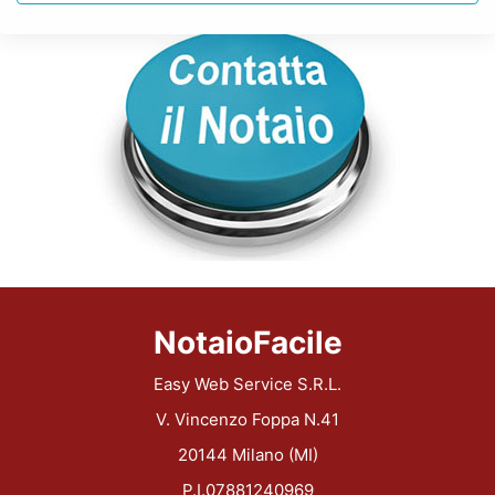
NotaioFacile
Easy Web Service S.R.L.
V. Vincenzo Foppa N.41
20144 Milano (MI)
P.I.07881240969