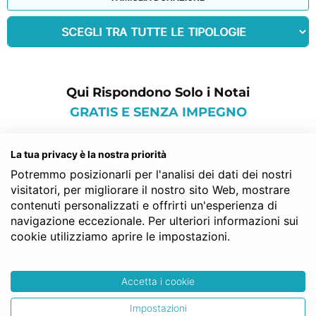
Qui Rispondono Solo i Notai
GRATIS E SENZA IMPEGNO
commenti per: rogito per
La tua privacy è la nostra priorità
acquisto nuda proprieta
Potremmo posizionarli per l'analisi dei dati dei nostri
visitatori, per migliorare il nostro sito Web, mostrare
contenuti personalizzati e offrirti un'esperienza di
navigazione eccezionale. Per ulteriori informazioni sui
Rosanna C.
cookie utilizziamo aprire le impostazioni.
Attualmente per questa prima fase non ho
nulla da ridire tutto molto facile semplice e
Accetta i cookie
comprensivo ottimo sito.
Impostazioni