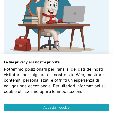
Contatta il Notaio Gratis
La tua privacy è la nostra priorità
Potremmo posizionarli per l'analisi dei dati dei nostri
visitatori, per migliorare il nostro sito Web, mostrare
Fai un PREVENTIVO
contenuti personalizzati e offrirti un'esperienza di
navigazione eccezionale. Per ulteriori informazioni sui
cookie utilizziamo aprire le impostazioni.
Atto di Acquisto Casa: quali dati
Accetta i cookie
possono servire al Notaio