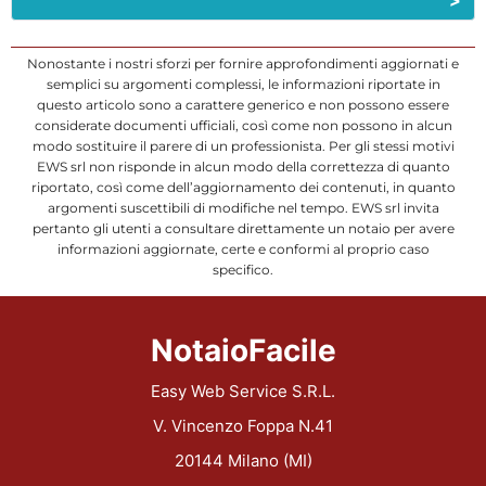
>
Nonostante i nostri sforzi per fornire approfondimenti aggiornati e
semplici su argomenti complessi, le informazioni riportate in
questo articolo sono a carattere generico e non possono essere
considerate documenti ufficiali, così come non possono in alcun
modo sostituire il parere di un professionista. Per gli stessi motivi
EWS srl non risponde in alcun modo della correttezza di quanto
riportato, così come dell’aggiornamento dei contenuti, in quanto
argomenti suscettibili di modifiche nel tempo. EWS srl invita
pertanto gli utenti a consultare direttamente un notaio per avere
informazioni aggiornate, certe e conformi al proprio caso
specifico.
NotaioFacile
Easy Web Service S.R.L.
V. Vincenzo Foppa N.41
20144 Milano (MI)