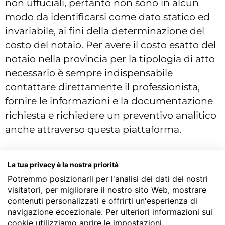
non uffuciali, pertanto non sono in alcun
modo da identificarsi come dato statico ed
invariabile, ai fini della determinazione del
costo del notaio. Per avere il costo esatto del
notaio nella provincia per la tipologia di atto
necessario è sempre indispensabile
contattare direttamente il professionista,
fornire le informazioni e la documentazione
richiesta e richiedere un preventivo analitico
anche attraverso questa piattaforma.
La tua privacy è la nostra priorità
Appuntamenti Online - Aperti
Potremmo posizionarli per l'analisi dei dati dei nostri
Ora | Notaio per:
visitatori, per migliorare il nostro sito Web, mostrare
Apertura - Costituzione SRL
contenuti personalizzati e offrirti un'esperienza di
navigazione eccezionale. Per ulteriori informazioni sui
Apertura - Costituzione SRL Online
cookie utilizziamo aprire le impostazioni.