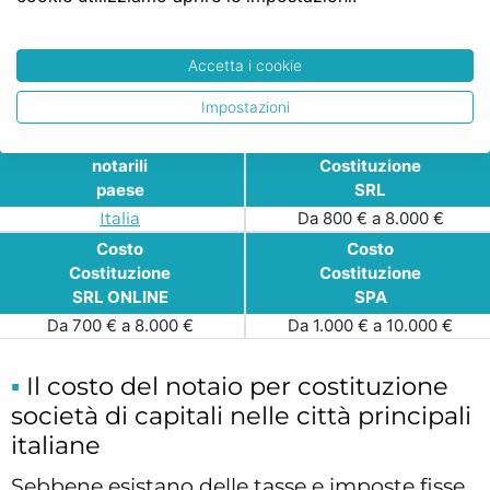
Apertura - Costituzione SPA
Prezzo Notaio Italia: Costituzione
Accetta i cookie
Società di Capitali
Impostazioni
Costi
Costo
notarili
Costituzione
paese
SRL
Italia
Da 800 € a 8.000 €
Costo
Costo
Costituzione
Costituzione
SRL ONLINE
SPA
Da 700 € a 8.000 €
Da 1.000 € a 10.000 €
Il costo del notaio per costituzione
società di capitali nelle città principali
italiane
Sebbene esistano delle tasse e imposte fisse