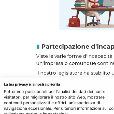
Partecipazione d'incap
Viste le varie forme d'incapacità
un'impresa o comunque continu
Il nostro legislatore ha stabilito
ha disciplinato anche l'attività 
La tua privacy è la nostra priorità
mirando anche a non danneggiare
Potremmo posizionarli per l'analisi dei dati dei nostri
minorità.
visitatori, per migliorare il nostro sito Web, mostrare
contenuti personalizzati e offrirti un'esperienza di
Gli incapaci possono partecipare,
navigazione eccezionale. Per ulteriori informazioni sui c
Per il
minore sottoposto a respo
utilizziamo aprire le impostazioni.