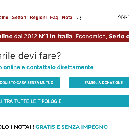
Appr
ome
Settori
Regioni
Faq
Notai
line
dal 2012
N°1 in Italia
. Economico,
Serio e
rile devi fare?
io online e contattalo direttamente
CQUISTO CASA SENZA MUTUO
FAMIGLIA DONAZIONE
LO I NOTAI !
GRATIS E SENZA IMPEGNO