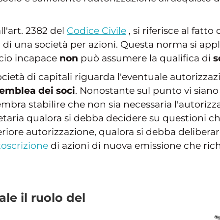
ll'art. 2382 del
Codice Civile
, si riferisce al fatt
i
di una società per azioni. Questa norma si appli
ocio incapace
non
può assumere la qualifica di
s
cietà di capitali riguarda l'eventuale autorizza
semblea dei soci
. Nonostante sul punto vi siano 
ra stabilire che non sia necessaria l'autorizza
ietaria qualora si debba decidere su questioni ch
eriore autorizzazione, qualora si debba deliberare
toscrizione
di azioni di nuova emissione che richi
le il ruolo del