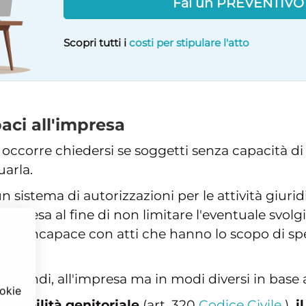
Fai un PREVENTIV
Scopri tutti i
costi per stipulare l'atto
aci all'impresa
, occorre chiedersi se soggetti senza capacità d
arla.
 un sistema di autorizzazioni per le attività giu
d'impresa al fine di non limitare l'eventuale svol
 l'incapace con atti che hanno lo scopo di spec
 quindi, all'impresa ma in modi diversi in base a
ookie
nsabilità genitoriale
(art. 320
Codice Civile
)
, 