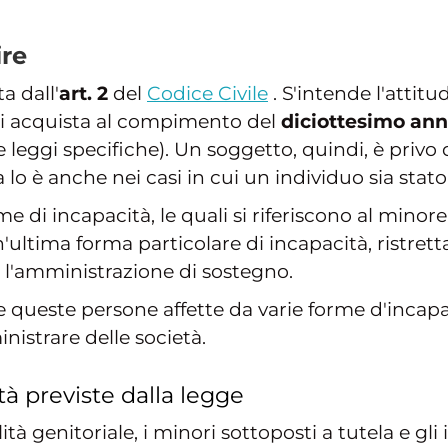
ire
a dall'
art. 2
del
Codice Civile
. S'intende l'attitu
 si acquista al compimento del
diciottesimo ann
le leggi specifiche). Un soggetto, quindi, è privo
lo è anche nei casi in cui un individuo sia stato 
e di incapacità, le quali si riferiscono al minor
tima forma particolare di incapacità, ristretta a
 l'amministrazione di sostegno.
e queste persone affette da varie forme d'incap
istrare delle società.
tà previste dalla legge
ità genitoriale, i minori sottoposti a tutela e gl