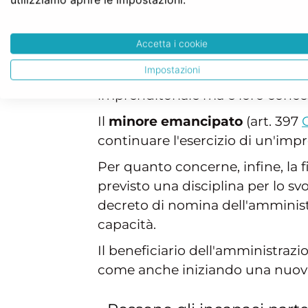
(minori a cui mancano i genitori o
dell'art. 424
Codice Civile
alla tut
Accetta i cookie
rispettivamente dai genitori con
Impostazioni
curatore nell'ultima evenienza. I
imprenditoriale ma è loro concess
Il
minore emancipato
(art. 397
continuare l'esercizio di un'imp
Per quanto concerne, infine, la 
previsto una disciplina per lo svo
decreto di nomina dell'amministra
capacità.
Il beneficiario dell'amministrazi
come anche iniziando una nuova 