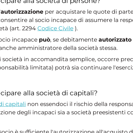
cipare alla società di persone?
'
autorizzazione
per acquistare le quote di parte
onsentire al socio incapace di assumere la respon
età (art. 2294
Codice Civile
).
socio incapace
può
, se debitamente
autorizzato
anche amministratore della società stessa.
 di società in accomandita semplice, occorre prec
onsabilità limitata) potrà sia continuare l'eserc
ipare alla società di capitali?
di capitali
non essendoci il rischio della responsabi
zione degli incapaci sia a società preesistenti
socio è sufficiente l'autorizzazione all'acquisto 