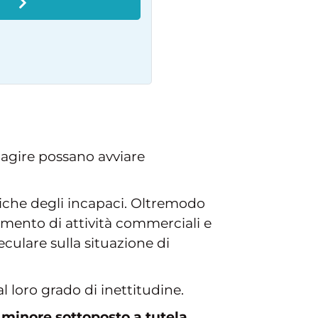
O
i agire possano avviare
ridiche degli incapaci. Oltremodo
gimento di attività commerciali e
ulare sulla situazione di
l loro grado di inettitudine.
il minore sottoposto a tutela