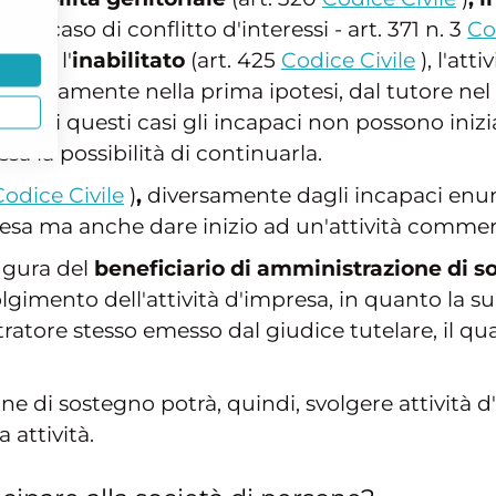
 in caso di conflitto d'interessi - art. 371 n. 3
Co
ela) e l'
inabilitato
(art. 425
Codice Civile
), l'att
giuntamente nella prima ipotesi, dal tutore nel
n tutti questi casi gli incapaci non possono iniz
a la possibilità di continuarla.
Codice Civile
)
,
diversamente dagli incapaci enunc
resa ma anche dare inizio ad un'attività commer
figura del
beneficiario di amministrazione di s
lgimento dell'attività d'impresa, in quanto la su
tore stesso emesso dal giudice tutelare, il quale
one di sostegno potrà, quindi, svolgere attività
attività.