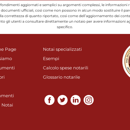
ofondimenti aggiornati e semplici su argomenti complessi, le informazioni r
ocumenti ufficiali, così come non possono in alcun modo sostituire il parere
a correttezza di quanto riportato, così come dell’aggiornamento dei conten
to gli utenti a consultare direttamente un notaio per avere informazioni a
specifico.
e Page
Notai specializzati
siamo
Esempi
umenti
Calcolo spese notarili
ori
Glossario notarile
menti
i Notai