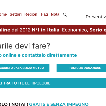
ome
Settori
Regioni
Faq
Notai
Preventiv
line
dal 2012
N°1 in Italia
. Economico,
Serio e
rile devi fare?
io online e contattalo direttamente
CQUISTO CASA SENZA MUTUO
FAMIGLIA DONAZIONE
LO I NOTAI !
GRATIS E SENZA IMPEGNO