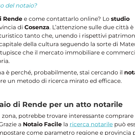
to del notaio?
di Rende
e come contattarlo online? Lo
studio
vincia di
Cosenza
. L’attenzione sulle due città è
turistico tanto che, unendo i rispettivi patrimon
apitale della cultura seguendo la sorte di Mate
stupisce che il mercato immobiliare e commerci
ria.
na è perché, probabilmente, stai cercando il
not
ere un metodo di ricerca mirato ed efficace.
aio di Rende per un atto notarile
a zona, potrebbe trovare interessante comprare
 Grazie a
Notaio Facile
la
ricerca notarile
può es
a impostare come parametro regione e provincia 