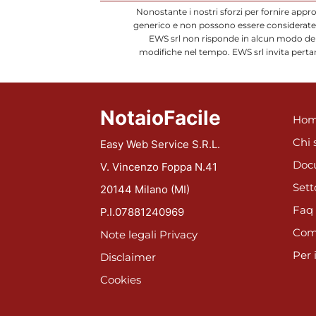
Nonostante i nostri sforzi per fornire appr
generico e non possono essere considerate d
EWS srl non risponde in alcun modo dell
modifiche nel tempo. EWS srl invita pertan
NotaioFacile
Hom
Chi 
Easy Web Service S.R.L.
Doc
V. Vincenzo Foppa N.41
Sett
20144 Milano (MI)
Faq
P.I.07881240969
Com
Note legali
Privacy
Per 
Disclaimer
Cookies