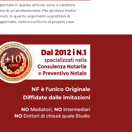
iportate in questo articolo sono a carattere
 di un professionista. Per gli stessi motivi
uti, in quanto argomenti suscettibili di
ggiornate, certe e conformi al proprio caso
NF è l'unico Originale
Diffidate dalle imitazioni
Mediatori,
Intermediari
NO
NO
Dottori di chissà quale Studio
NO