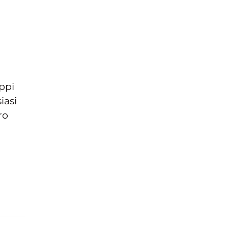
appi
iasi
ro