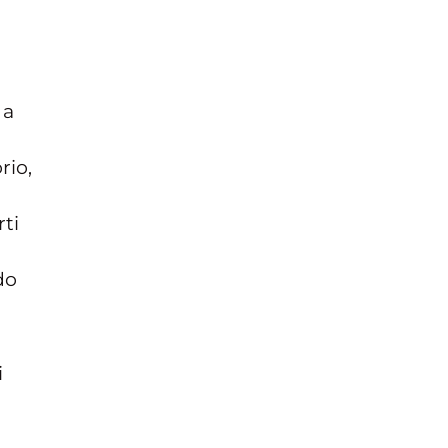
 a
i
rio,
rti
do
i