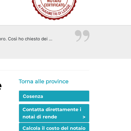
ro. Così ho chiesto dei ...
Torna alle province
Cosenza
Contatta direttamente i
>
notai di rende
Calcola il costo del notaio