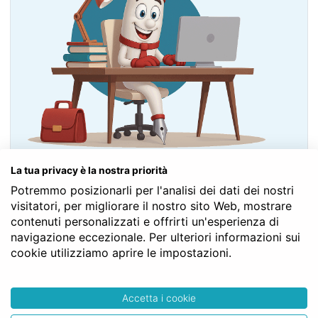
Contatta il Notaio Gratis
La tua privacy è la nostra priorità
Potremmo posizionarli per l'analisi dei dati dei nostri
visitatori, per migliorare il nostro sito Web, mostrare
Fai un PREVENTIVO
contenuti personalizzati e offrirti un'esperienza di
navigazione eccezionale. Per ulteriori informazioni sui
cookie utilizziamo aprire le impostazioni.
I vantaggi della ricerca notarile
Accetta i cookie
Online rispetto al passaparola