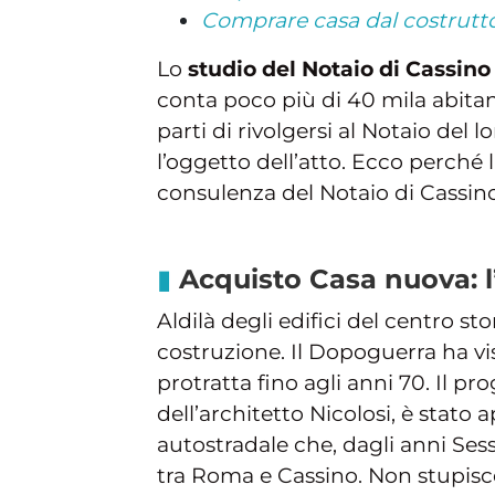
Comprare casa dal costruttor
Lo
studio del Notaio di Cassino
conta poco più di 40 mila abitan
parti di rivolgersi al Notaio del 
l’oggetto dell’atto. Ecco perché l
consulenza del Notaio di Cassin
Acquisto Casa nuova: l’
Aldilà degli edifici del centro st
costruzione. Il Dopoguerra ha vis
protratta fino agli anni 70. Il pro
dell’architetto Nicolosi, è stato a
autostradale che, dagli anni Se
tra Roma e Cassino. Non stupisce