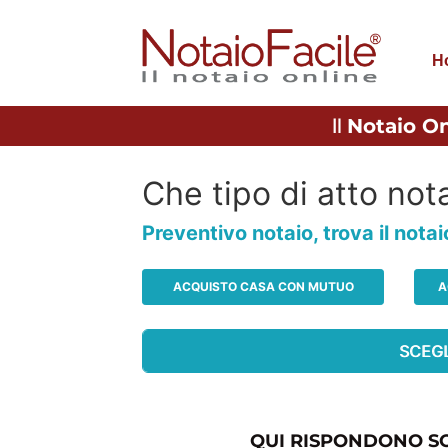
H
Il
Notaio On
Che tipo di atto nota
Preventivo notaio, trova il nota
ACQUISTO CASA CON MUTUO
A
QUI RISPONDONO SO