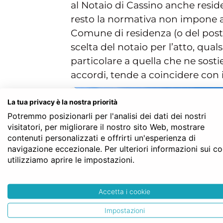
al Notaio di Cassino anche reside
resto la normativa non impone all
Comune di residenza (o del posto 
scelta del notaio per l’atto, qualsi
particolare a quella che ne sostie
accordi, tende a coincidere con i
La tua privacy è la nostra priorità
Potremmo posizionarli per l'analisi dei dati dei nostri
visitatori, per migliorare il nostro sito Web, mostrare
contenuti personalizzati e offrirti un'esperienza di
navigazione eccezionale. Per ulteriori informazioni sui c
utilizziamo aprire le impostazioni.
Accetta i cookie
Impostazioni
costruzione?