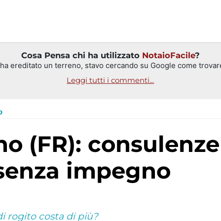
Cosa Pensa chi ha utilizzato
NotaioFacile
?
a ereditato un terreno, stavo cercando su Google come trovare 
Leggi tutti i commenti...
o
 senza impegno
i rogito costa di più?