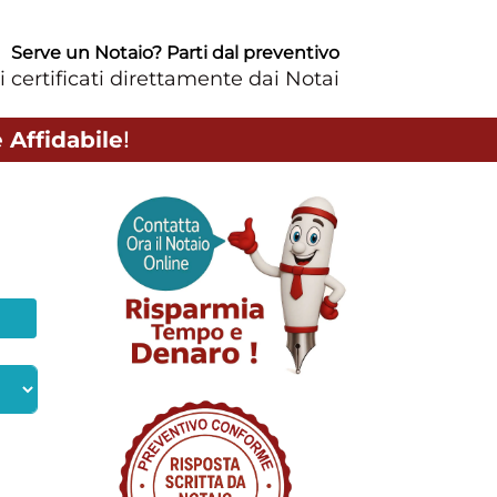
Serve un Notaio? Parti dal preventivo
i certificati direttamente dai Notai
 Affidabile
!