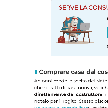
SERVE LA CONS
Comprare casa dal costr
Ad ogni modo la scelta del Nota
che si tratti di casa nuova, vecc
direttamente dal costruttore
, 
notaio per il rogito. Stesso disco
un’agenzia immobiliare
: l’assis