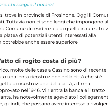
e: chi sceglie il notaio?
si trova in provincia di Frosinone. Oggi il Com
ti. Tuttavia non ci sono leggi che impongono al
loro Comune di residenza o di quello in cui si tro
a platea di potenziali utenti interessati alla
o potrebbe anche essere superiore.
atto di rogito costa di più?
orico, molte delle case a Cassino sono di recente
to una lenta ricostruzione della città che si è
getto di ricostruzione della città, a firma
pprovato nel 1946. Vi rientra la banca e il tratto
ssanta, ha notevolmente agevolato i collegament
, quindi, che possano avere interesse a rivolger