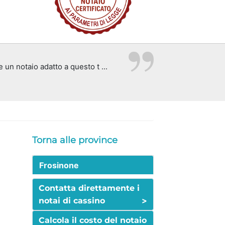
un notaio adatto a questo t ...
Torna alle province
Frosinone
Contatta direttamente i
>
notai di cassino
Calcola il costo del notaio