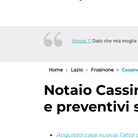
Nicola T.
Dato che mia moglie h
Home
Lazio
Frosinone
Cassin
Notaio Cassino (FR): consulenze
e preventivi
Acquisto casa nuova: l’atto d