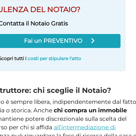
ULENZA DEL NOTAIO?
Contatta il Notaio Gratis
Fai un PREVENTIVO
Scopri tutti i
costi per stipulare l'atto
uttore: chi sceglie il Notaio?
io è sempre libera, indipendentemente dal fatt
hia o storica. Anche
chi compra un immobile
mantiene potere discrezionale sulla scelta del
rso per chi si affida
all’intermediazione di
tenza può riguardare la fase di ricerca della casa e