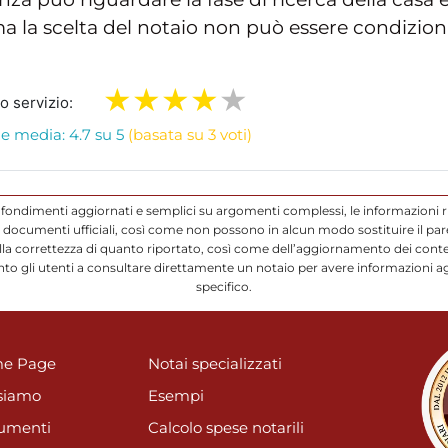
ma la scelta del notaio non può essere condizion
ro servizio:
e media: 4.7 su 5
(basata su 3 voti)
ofondimenti aggiornati e semplici su argomenti complessi, le informazioni r
ocumenti ufficiali, così come non possono in alcun modo sostituire il parere
a correttezza di quanto riportato, così come dell’aggiornamento dei conten
to gli utenti a consultare direttamente un notaio per avere informazioni a
specifico.
e Page
Notai specializzati
siamo
Esempi
umenti
Calcolo spese notarili