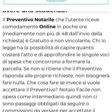
Impostazioni
Il Preventivo del Notaio può
avere una scadenza?
Il
Preventivo Notarile
che l’utente riceve
comodamente
Online
in poche ore
(mediamente non più di 48 dall’invio della
richiesta) è Gratuito e non vincolante. Chi lo
legge ha la possibilità di capire quanto
costerà l’atto e di approfondire le singole voci
di spesa che concorrono a formare la
parcella. Se non si ritiene che il Preventivo
risponda alle proprie richieste, non bisognerà
fare nulla. Che cosa fare se invece si vuole
accettare il Preventivo? Notaio Facile non
opera come intermediario quindi non ci
sono passaggi obbligati da seguire o
commissioni da versare per accettare il