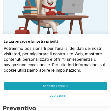
La tua privacy è la nostra priorità
Potremmo posizionarli per l'analisi dei dati dei nostri
Contatta il Notaio Gratis
visitatori, per migliorare il nostro sito Web, mostrare
contenuti personalizzati e offrirti un'esperienza di
navigazione eccezionale. Per ulteriori informazioni sui
Fai un PREVENTIVO
cookie utilizziamo aprire le impostazioni.
Accetta i cookie
Acquisto Notaio Capannone
Impostazioni
industriale: come chiedere il
Preventivo