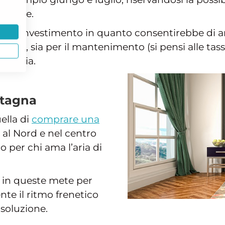
orative.
timo investimento in quanto consentirebbe di a
’anno, sia per il mantenimento (si pensi alle tass
dinaria.
ntagna
ella di
comprare una
e al Nord e nel centro
o per chi ama l’aria di
.
 in queste mete per
te il ritmo frenetico
 soluzione.