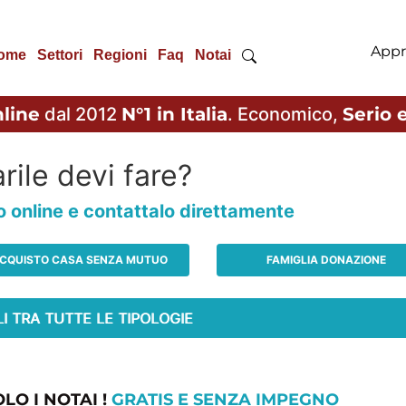
Appr
ome
Settori
Regioni
Faq
Notai
line
dal 2012
N°1 in Italia
. Economico,
Serio e
rile devi fare?
io online e contattalo direttamente
CQUISTO CASA SENZA MUTUO
FAMIGLIA DONAZIONE
LO I NOTAI !
GRATIS E SENZA IMPEGNO