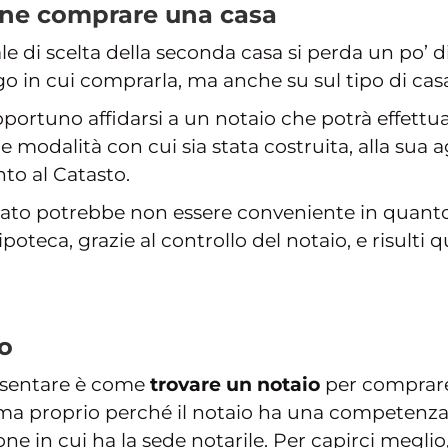
ene comprare una casa
ale di scelta della seconda casa si perda un po’
go in cui comprarla, ma anche su sul tipo di cas
portuno affidarsi a un notaio che potrà effettua
 modalità con cui sia stata costruita, alla sua ag
to al Catasto.
issato potrebbe non essere conveniente in quan
teca, grazie al controllo del notaio, e risulti
o
esentare è come
trovare un notaio
per comprare
ma proprio perché il notaio ha una competenza 
one in cui ha la sede notarile. Per capirci meglio,