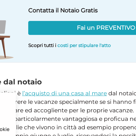
Contatta il Notaio Gratis
Fai un PREVENTIV
Scopri tutti i
costi per stipulare l'atto
 dal notaio
taliani è
l’acquisto di una casa al mare
dal notaio
rascorrere le vacanze specialmente se si hanno fi
 familiare ed accogliente per le proprie vacanze.
ssere particolarmente vantaggiosa e proficua ne
e famiglie che vivono in città ad esempio prope
ookie
d esempio giungo e luglio, riservandosi la possib