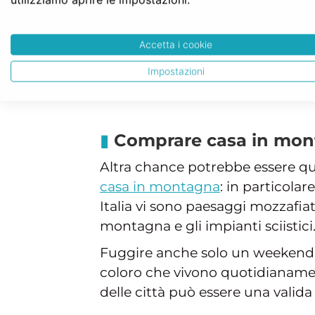
compatibilmente con le ferie lav
Questo potrebbe rivelarsi un ot
Accetta i cookie
bisogna affrontare nel corso dell
Impostazioni
manutenzione ordinaria e straor
Comprare casa in mo
Altra chance potrebbe essere qu
casa in montagna
: in particolar
Italia vi sono paesaggi mozzafiat
montagna e gli impianti sciistici
Fuggire anche solo un weekend
coloro che vivono quotidianamen
delle città può essere una valida