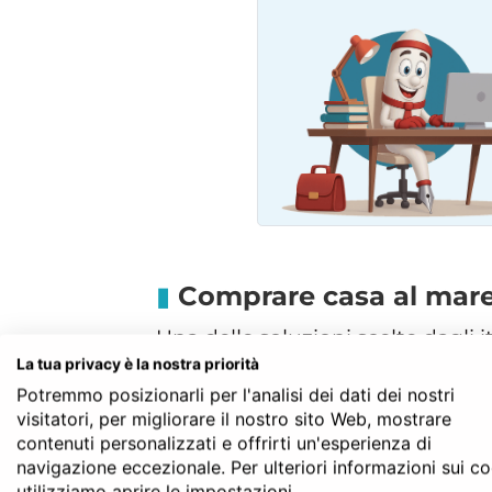
Comprare casa al mare
Una delle soluzioni scelte dagli i
La tua privacy è la nostra priorità
ricercano un posto fisso in cui t
Potremmo posizionarli per l'analisi dei dati dei nostri
certi di trovare un posto sicuro,
visitatori, per migliorare il nostro sito Web, mostrare
di avere una casa al mare può e
contenuti personalizzati e offrirti un'esperienza di
mettere la casa a reddito. Molt
navigazione eccezionale. Per ulteriori informazioni sui c
della casa nei primi mesi estivi a
utilizziamo aprire le impostazioni.