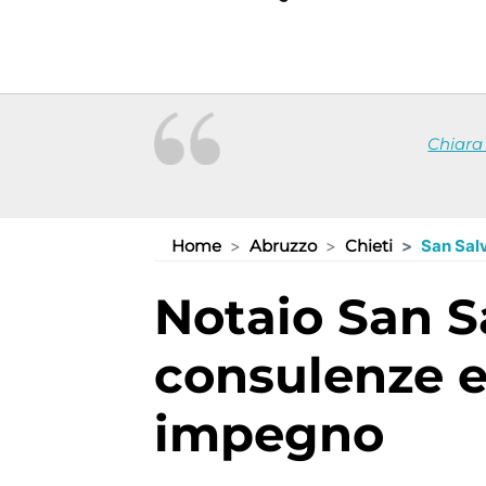
Chiara 
Home
Abruzzo
Chieti
San Sal
Notaio San Salvo (CH):
consulenze e
impegno