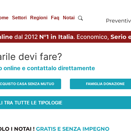
ome
Settori
Regioni
Faq
Notai
Preventiv
line
dal 2012
N°1 in Italia
. Economico,
Serio e
rile devi fare?
io online e contattalo direttamente
CQUISTO CASA SENZA MUTUO
FAMIGLIA DONAZIONE
LO I NOTAI !
GRATIS E SENZA IMPEGNO