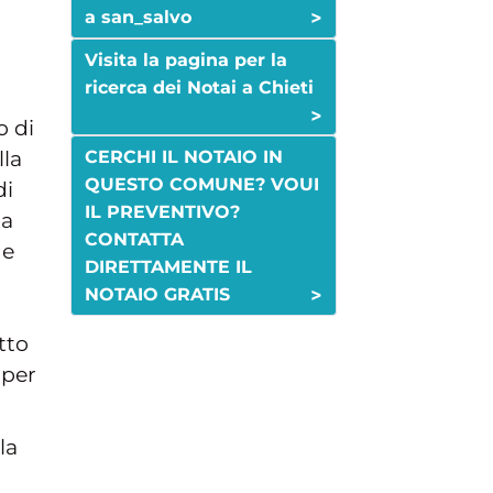
>
a san_salvo
Visita la pagina per la
ricerca dei Notai a Chieti
>
o di
lla
CERCHI IL NOTAIO IN
QUESTO COMUNE? VOUI
di
IL PREVENTIVO?
 a
CONTATTA
de
DIRETTAMENTE IL
>
NOTAIO GRATIS
tto
 per
la