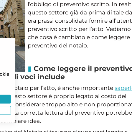
l’obbligo di preventivo scritto. In realt
questo settore già da prima di tale d
era prassi consolidata fornire all’utent
preventivo scritto per l’atto. Vediamo
che cosa è cambiato e come leggere i
preventivo del notaio.
Come leggere il preventiv
ookie
quali voci include
 del notaio per l’atto, è anche importante
saper
n questo settore è proprio legato al costo del
bbero considerare troppo alto e non proporziona
ilità. La corretta lettura del preventivo potrebbe
 cambiare idea.