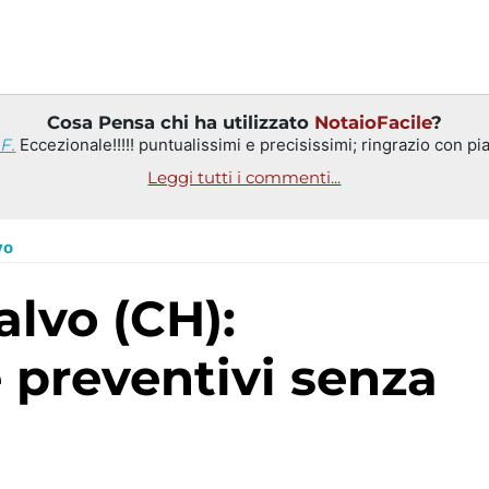
Cosa Pensa chi ha utilizzato
NotaioFacile
?
F.
Eccezionale!!!!! puntualissimi e precisissimi; ringrazio con pia
Leggi tutti i commenti...
vo
 preventivi senza