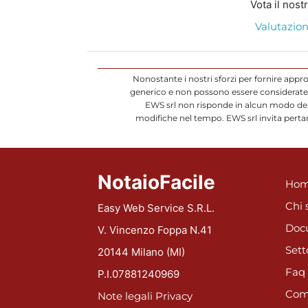
Vota il nost
Valutazion
Nonostante i nostri sforzi per fornire appr
generico e non possono essere considerate d
EWS srl non risponde in alcun modo dell
modifiche nel tempo. EWS srl invita pertan
NotaioFacile
Hom
Chi 
Easy Web Service S.R.L.
Doc
V. Vincenzo Foppa N.41
Sett
20144 Milano (MI)
Faq
P.I.07881240969
Com
Note legali
Privacy