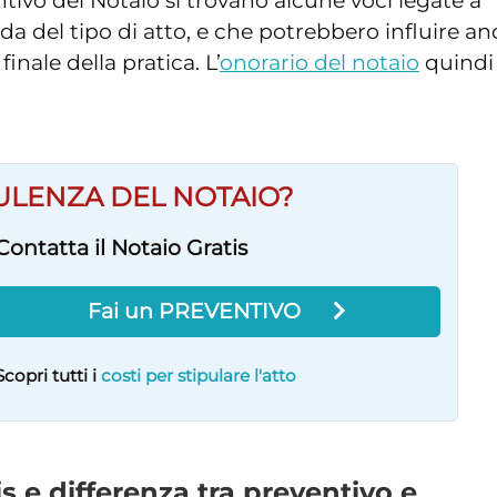
tivo del Notaio si trovano alcune voci legate a
nda del tipo di atto, e che potrebbero influire a
nale della pratica. L’
onorario del notaio
quindi
ULENZA DEL NOTAIO?
Contatta il Notaio Gratis
Fai un PREVENTIVO
Scopri tutti i
costi per stipulare l'atto
is e differenza tra preventivo e