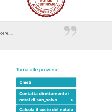
cere. ...
Torna alle province
Chieti
Contatta direttamente i
>
notai di san_salvo
Calcola il costo del notaio