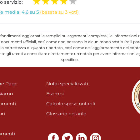
ro servizio:
e media: 4.6 su 5
(basata su 3 voti)
ofondimenti aggiornati e semplici su argomenti complessi, le informazioni r
ocumenti ufficiali, così come non possono in alcun modo sostituire il parere
a correttezza di quanto riportato, così come dell’aggiornamento dei conten
to gli utenti a consultare direttamente un notaio per avere informazioni a
specifico.
e Page
Notai specializzati
siamo
Esempi
umenti
Calcolo spese notarili
ori
Glossario notarile
menti