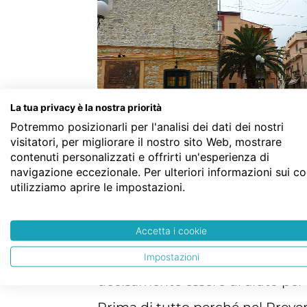
La tua privacy è la nostra priorità
Potremmo posizionarli per l'analisi dei dati dei nostri
visitatori, per migliorare il nostro sito Web, mostrare
contenuti personalizzati e offrirti un'esperienza di
navigazione eccezionale. Per ulteriori informazioni sui c
del notaio a San Salvo e 
utilizziamo aprire le impostazioni.
Dopo aver ricevuto il preventivo
leggere
. Uno dei luoghi comuni i
Accetta i cookie
notaio, che i non esperti potre
Impostazioni
al suo ruolo e alle sue responsab
decisamente essere di aiuto per