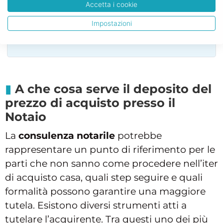
Contatta il Notaio Gratis
Accetta i cookie
Impostazioni
Fai un PREVENTIVO
A che cosa serve il deposito del
prezzo di acquisto presso il
Notaio
La
consulenza notarile
potrebbe
rappresentare un punto di riferimento per le
parti che non sanno come procedere nell’iter
di acquisto casa, quali step seguire e quali
formalità possono garantire una maggiore
tutela. Esistono diversi strumenti atti a
tutelare l’acquirente. Tra questi uno dei più