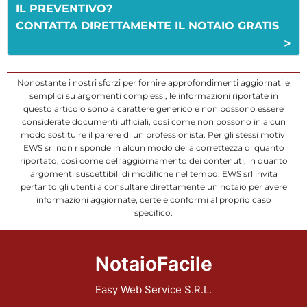
IL PREVENTIVO?
CONTATTA DIRETTAMENTE IL NOTAIO GRATIS
>
Nonostante i nostri sforzi per fornire approfondimenti aggiornati e
semplici su argomenti complessi, le informazioni riportate in
questo articolo sono a carattere generico e non possono essere
considerate documenti ufficiali, così come non possono in alcun
modo sostituire il parere di un professionista. Per gli stessi motivi
EWS srl non risponde in alcun modo della correttezza di quanto
riportato, così come dell’aggiornamento dei contenuti, in quanto
argomenti suscettibili di modifiche nel tempo. EWS srl invita
pertanto gli utenti a consultare direttamente un notaio per avere
informazioni aggiornate, certe e conformi al proprio caso
specifico.
NotaioFacile
Easy Web Service S.R.L.