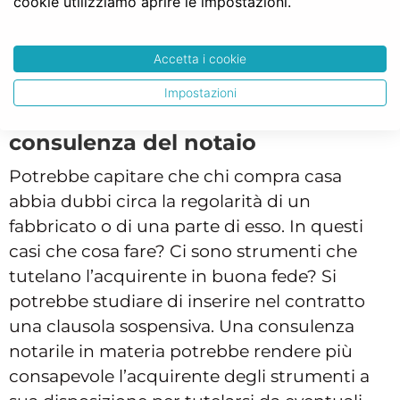
cookie utilizziamo aprire le impostazioni.
Accetta i cookie
Come sapere se un abuso
Impostazioni
edilizio è stato condonato: la
consulenza del notaio
Potrebbe capitare che chi compra casa
abbia dubbi circa la regolarità di un
fabbricato o di una parte di esso. In questi
casi che cosa fare? Ci sono strumenti che
tutelano l’acquirente in buona fede? Si
potrebbe studiare di inserire nel contratto
una clausola sospensiva. Una consulenza
notarile in materia potrebbe rendere più
consapevole l’acquirente degli strumenti a