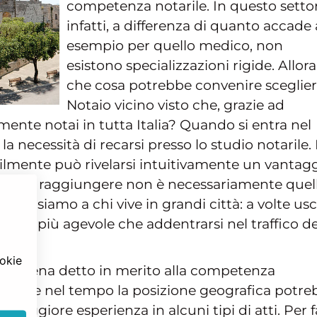
competenza notarile. In questo setto
infatti, a differenza di quanto accade
esempio per quello medico, non
esistono specializzazioni rigide. Allora
che cosa potrebbe convenire scegliere
Notaio vicino visto che, grazie ad
lmente notai in tutta Italia? Quando si entra nel
la necessità di recarsi presso lo studio notarile. 
lmente può rivelarsi intuitivamente un vantag
odo da raggiungere non è necessariamente quel
Pensiamo a chi vive in grandi città: a volte usc
essere più agevole che addentrarsi nel traffico de
ookie
o appena detto in merito alla competenza
ro che nel tempo la posizione geografica potre
aggiore esperienza in alcuni tipi di atti. Per f