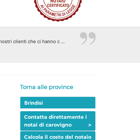
stri clienti che ci hanno c ...
Torna alle province
Brindisi
Contatta direttamente i
>
notai di carovigno
Calcola il costo del notaio