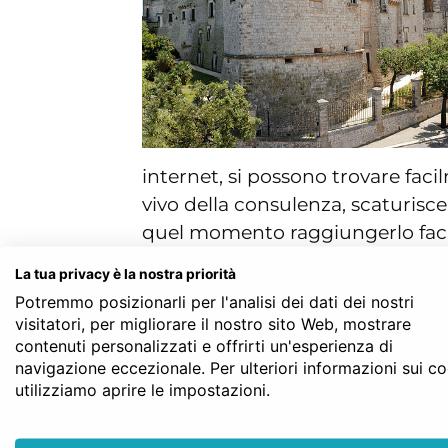
internet, si possono trovare faci
vivo della consulenza, scaturisce 
quel momento raggiungerlo faci
pratico. Lo studio notarile com
La tua privacy è la nostra priorità
del proprio Comune di residenza. 
Potremmo posizionarli per l'analisi dei dati dei nostri
verso i paesi della periferia può 
visitatori, per migliorare il nostro sito Web, mostrare
centro.
contenuti personalizzati e offrirti un'esperienza di
navigazione eccezionale. Per ulteriori informazioni sui c
Peraltro, fermo restando quant
utilizziamo aprire le impostazioni.
completa e generale, è anche ve
determinare indirettamente una m