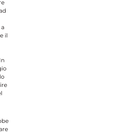
re
 ad
 a
 il
In
gio
lo
ire
l
bbe
are