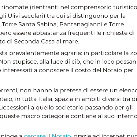
rinomate (rientranti nel comprensorio turistic
i Ulivi secolari) tra cui si distinguono per la
a Torre Santa Sabina, Pantanagianni e Torre
ero essere abbastanza frequenti le richieste di
to di Seconda Casa al mare.
a prevalentemente agraria: in particolare la z
. Non stupisce, alla luce di ciò, che in loco possa
e interessati a conoscere il costo del Notaio per
rrenti, non hanno la pretesa di essere un elenc
o, in tutta Italia, spazia in ambiti diversi tra d
successioni a quello societario passando per gli
 queste macro categorie contiene al suo intern
 spinge a
cercare il Notaio
, grazie ad internet puo