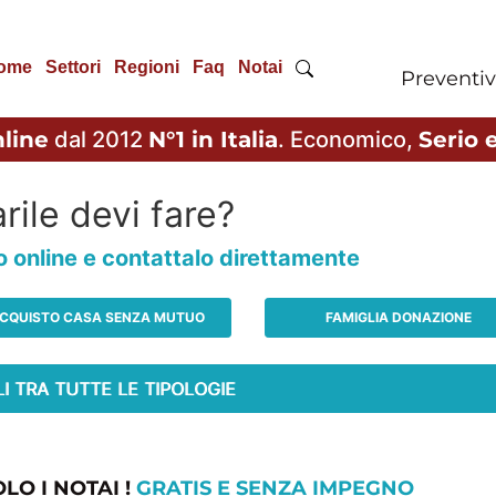
ome
Settori
Regioni
Faq
Notai
Preventiv
line
dal 2012
N°1 in Italia
. Economico,
Serio e
rile devi fare?
io online e contattalo direttamente
CQUISTO CASA SENZA MUTUO
FAMIGLIA DONAZIONE
LO I NOTAI !
GRATIS E SENZA IMPEGNO