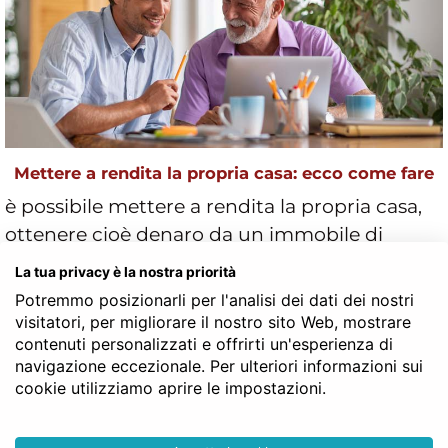
Mettere a rendita la propria casa: ecco come fare
è possibile mettere a rendita la propria casa,
ottenere cioè denaro da un immobile di
proprietà? ecco le soluzioni alternative
La tua privacy è la nostra priorità
all’affitto ed alla compravendita. si pu&og
Potremmo posizionarli per l'analisi dei dati dei nostri
visitatori, per migliorare il nostro sito Web, mostrare
Leggi l'articolo...
contenuti personalizzati e offrirti un'esperienza di
navigazione eccezionale. Per ulteriori informazioni sui
cookie utilizziamo aprire le impostazioni.