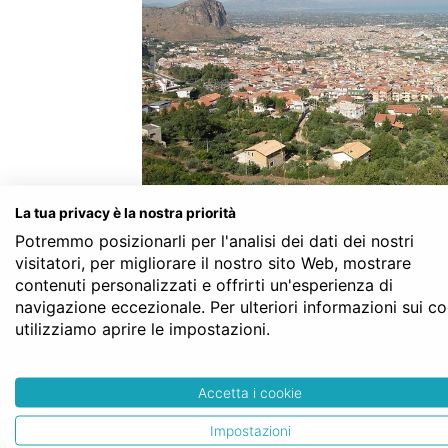
l’immobile che sarà oggetto del
La tua privacy è la nostra priorità
scelta è personale e non è sempre
Potremmo posizionarli per l'analisi dei dati dei nostri
maggiori garanzie. La normativa n
visitatori, per migliorare il nostro sito Web, mostrare
contenuti personalizzati e offrirti un'esperienza di
Studio del Notaio a Partinico po
navigazione eccezionale. Per ulteriori informazioni sui c
da diverse località. Proprio il fil
utilizziamo aprire le impostazioni.
l’utente imposta quando
cerca 
ricerca (in questo caso, ad esempio
Accetta i cookie
su quelli ubicati in provincia di
contatti e preventivi Online ma
Impostazioni