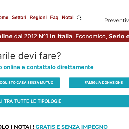
ome
Settori
Regioni
Faq
Notai
Preventiv
line
dal 2012
N°1 in Italia
. Economico,
Serio e
rile devi fare?
io online e contattalo direttamente
CQUISTO CASA SENZA MUTUO
FAMIGLIA DONAZIONE
LO I NOTAI !
GRATIS E SENZA IMPEGNO