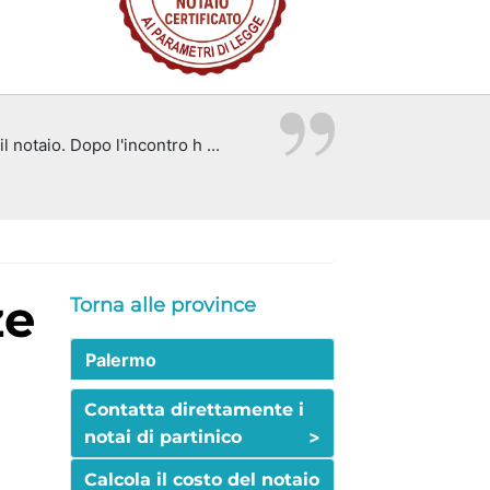
 notaio. Dopo l'incontro h ...
Torna alle province
Palermo
Contatta direttamente i
>
notai di partinico
Calcola il costo del notaio