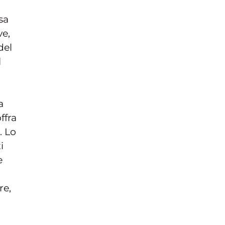
sa
ve,
del
l
a
ffra
. Lo
i
e
re,