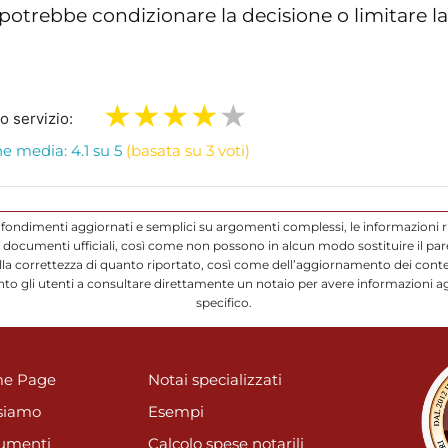
potrebbe condizionare la decisione o limitare la
ro servizio:
e media: 4.1 su 5
(basata su 3 voti)
ofondimenti aggiornati e semplici su argomenti complessi, le informazioni r
ocumenti ufficiali, così come non possono in alcun modo sostituire il parere
a correttezza di quanto riportato, così come dell’aggiornamento dei conten
to gli utenti a consultare direttamente un notaio per avere informazioni a
specifico.
e Page
Notai specializzati
siamo
Esempi
umenti
Calcolo spese notarili