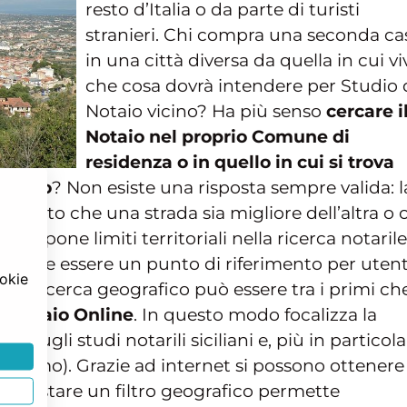
resto d’Italia o da parte di turisti
stranieri. Chi compra una seconda ca
in una città diversa da quella in cui vi
che cosa dovrà intendere per Studio 
Notaio vicino? Ha più senso
cercare i
Notaio nel proprio Comune di
residenza o in quello in cui si trova
l’atto
? Non esiste una risposta sempre valida: l
 detto che una strada sia migliore dell’altra o o
on pone limiti territoriali nella ricerca notarile
trebbe essere un punto di riferimento per utent
ookie
tro di ricerca geografico può essere tra i primi ch
il Notaio Online
. In questo modo focalizza la
, sugli studi notarili siciliani e, più in particola
 Palermo). Grazie ad internet si possono ottenere
 impostare un filtro geografico permette