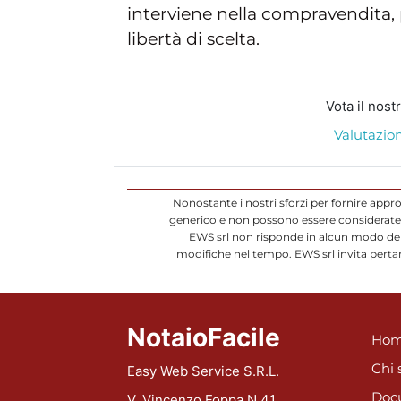
interviene nella compravendita, 
libertà di scelta.
Vota il nost
Valutazion
Nonostante i nostri sforzi per fornire appr
generico e non possono essere considerate d
EWS srl non risponde in alcun modo dell
modifiche nel tempo. EWS srl invita pertan
NotaioFacile
Hom
Chi 
Easy Web Service S.R.L.
Doc
V. Vincenzo Foppa N.41