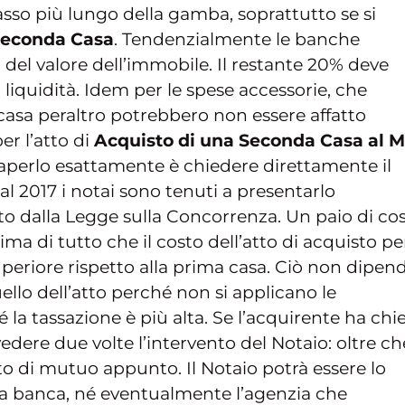
asso più lungo della gamba, soprattutto se si
Seconda Casa
. Tendenzialmente le banche
 del valore dell’immobile. Il restante 20% deve
 liquidità. Idem per le spese accessorie, che
 casa peraltro potrebbero non essere affatto
er l’atto di
Acquisto di una Seconda Casa al 
aperlo esattamente è chiedere direttamente il
Dal 2017 i notai sono tenuti a presentarlo
to dalla Legge sulla Concorrenza. Un paio di co
a di tutto che il costo dell’atto di acquisto per
periore rispetto alla prima casa. Ciò non dipen
llo dell’atto perché non si applicano le
 la tassazione è più alta. Se l’acquirente ha chi
dere due volte l’intervento del Notaio: oltre ch
tto di mutuo appunto. Il Notaio potrà essere lo
Né la banca, né eventualmente l’agenzia che