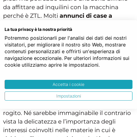
da affittare ad inquilini con la macchina
perché è ZTL. Molti
annunci di case a
Vicenza
si concentrano nei quartieri di San
La tua privacy è la nostra priorità
Bortolo/San Paolo, Borgo Berga, Pio X, San
Potremmo posizionarli per l'analisi dei dati dei nostri
Lazzaro/Pomari, Sant'Andrea, Ferrovieri e
visitatori, per migliorare il nostro sito Web, mostrare
San Felice.
contenuti personalizzati e offrirti un'esperienza di
navigazione eccezionale. Per ulteriori informazioni sui
Ad ogni modo appare opportuno specificare
cookie utilizziamo aprire le impostazioni.
che la scelta del notaio è sempre libera e non
vincolata. E’ la parte che ne sostiene la spesa,
Accetta i cookie
nel caso di compravendita quindi
tendenzialmente il futuro acquirente, a
Impostazioni
nominare il professionista da incaricare per il
rogito. Né sarebbe immaginabile il contrario
vista la delicatezza e l’importanza degli
interessi coinvolti nelle materie in cui è