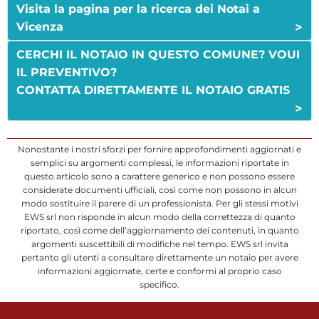
Visita la pagina per la ricerca dei Notai a
>
Vicenza
CERCHI IL NOTAIO IN QUESTO COMUNE? VOUI
IL PREVENTIVO?
CONTATTA DIRETTAMENTE IL NOTAIO GRATIS
>
Nonostante i nostri sforzi per fornire approfondimenti aggiornati e
semplici su argomenti complessi, le informazioni riportate in
questo articolo sono a carattere generico e non possono essere
considerate documenti ufficiali, così come non possono in alcun
modo sostituire il parere di un professionista. Per gli stessi motivi
EWS srl non risponde in alcun modo della correttezza di quanto
riportato, così come dell’aggiornamento dei contenuti, in quanto
argomenti suscettibili di modifiche nel tempo. EWS srl invita
pertanto gli utenti a consultare direttamente un notaio per avere
informazioni aggiornate, certe e conformi al proprio caso
specifico.