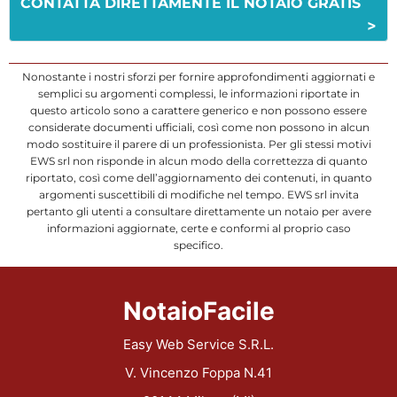
CONTATTA DIRETTAMENTE IL NOTAIO GRATIS
>
Nonostante i nostri sforzi per fornire approfondimenti aggiornati e
semplici su argomenti complessi, le informazioni riportate in
questo articolo sono a carattere generico e non possono essere
considerate documenti ufficiali, così come non possono in alcun
modo sostituire il parere di un professionista. Per gli stessi motivi
EWS srl non risponde in alcun modo della correttezza di quanto
riportato, così come dell’aggiornamento dei contenuti, in quanto
argomenti suscettibili di modifiche nel tempo. EWS srl invita
pertanto gli utenti a consultare direttamente un notaio per avere
informazioni aggiornate, certe e conformi al proprio caso
specifico.
NotaioFacile
Easy Web Service S.R.L.
V. Vincenzo Foppa N.41