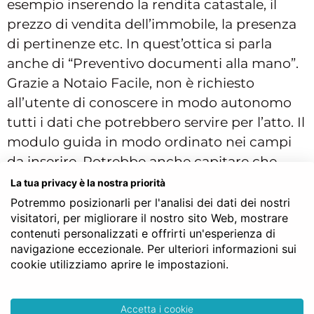
esempio inserendo la rendita catastale, il
prezzo di vendita dell’immobile, la presenza
di pertinenze etc. In quest’ottica si parla
anche di “Preventivo documenti alla mano”.
Grazie a Notaio Facile, non è richiesto
all’utente di conoscere in modo autonomo
tutti i dati che potrebbero servire per l’atto. Il
modulo guida in modo ordinato nei campi
da inserire. Potrebbe anche capitare che
alcuni elementi non siano a disposizione da
La tua privacy è la nostra priorità
subito, ad esempio perché si sta iniziando a
Potremmo posizionarli per l'analisi dei dati dei nostri
visitatori, per migliorare il nostro sito Web, mostrare
cercare il Notaio ma non si è ancora sicuri
contenuti personalizzati e offrirti un'esperienza di
della scelta dell’immobile. Nessun problema:
navigazione eccezionale. Per ulteriori informazioni sui
le voci mancanti possono essere integrate
cookie utilizziamo aprire le impostazioni.
eventualmente direttamente con il Notaio
che risponderà alla richiesta di contatto. In
Accetta i cookie