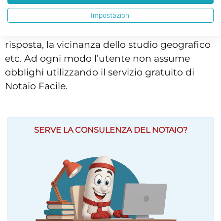
tal caso non potrà essere probabilmente il
Impostazioni
Preventivo a determinare la scelta del
professionista, quanto piuttosto la velocità di
risposta, la vicinanza dello studio geografico
etc. Ad ogni modo l’utente non assume
obblighi utilizzando il servizio gratuito di
Notaio Facile.
SERVE LA CONSULENZA DEL NOTAIO?