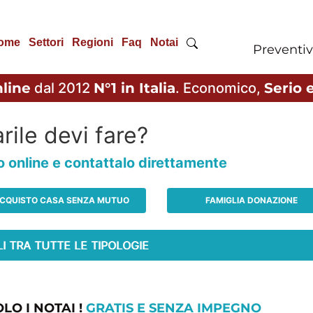
ome
Settori
Regioni
Faq
Notai
Preventiv
line
dal 2012
N°1 in Italia
. Economico,
Serio e
rile devi fare?
io online e contattalo direttamente
CQUISTO CASA SENZA MUTUO
FAMIGLIA DONAZIONE
LO I NOTAI !
GRATIS E SENZA IMPEGNO