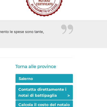
ento le spese sono tante,
Torna alle province
Salerno
Contatta direttamente i
>
notai di battipaglia
Calcola il costo del notaio