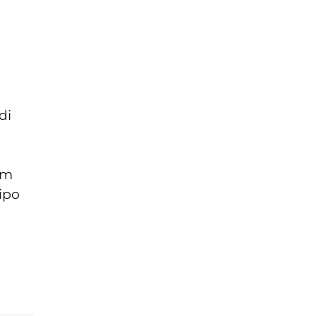
di
orm
tipo