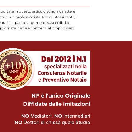
iportate in questo articolo sono a carattere
 di un professionista. Per gli stessi motivi
uti, in quanto argomenti suscettibili di
ggiornate, certe e conformi al proprio caso
NF è l'unico Originale
Diffidate dalle imitazioni
Mediatori,
Intermediari
NO
NO
Dottori di chissà quale Studio
NO