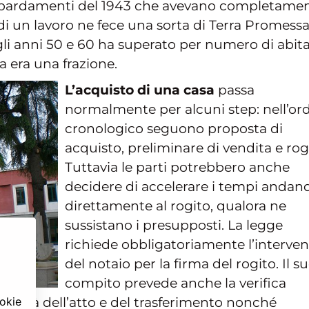
ombardamenti del 1943 che avevano completame
o di un lavoro ne fece una sorta di Terra Promess
gli anni 50 e 60 ha superato per numero di abita
a era una frazione.
L’acquisto di una casa
passa
normalmente per alcuni step: nell’or
cronologico seguono proposta di
acquisto, preliminare di vendita e rog
Tuttavia le parti potrebbero anche
decidere di accelerare i tempi andan
direttamente al rogito, qualora ne
sussistano i presupposti. La legge
richiede obbligatoriamente l’interve
del notaio per la firma del rogito. Il s
compito prevede anche la verifica
ookie
egolarità dell’atto e del trasferimento nonché