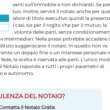
oli gravanti sull’immobile e non dichiarati. Se pe
 il mutuo, inoltre, servirà il notaio anche per qu
ti, ha valore di titolo esecutivo quindi la presenz
mbi i casi, sia per il rogito che per il mutuo, la
ssa alla volontà delle parti, senza condizionamen
ili intermediari. Nella prassi potrebbe accadere
ditizio suggeriscano il notaio. In questo non va
ente un doppio fine o un interesse personale 
e, la scelta è riservata alle parti. L’unico mo
l Notaio risponda a tutti i propri parametri di
ero e autonomo.
ULENZA DEL NOTAIO?
Contatta il Notaio Gratis