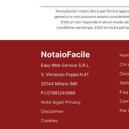
Nonostante i nostri sforzi per fornire appr
generico e non possono essere considerate d
EWS srl non risponde in alcun modo dell
modifiche nel tempo. EWS srl invita pertan
NotaioFacile
Hom
Chi 
Easy Web Service S.R.L.
Doc
V. Vincenzo Foppa N.41
Sett
20144 Milano (MI)
Faq
P.I.07881240969
Com
Note legali
Privacy
Per 
Disclaimer
Cookies