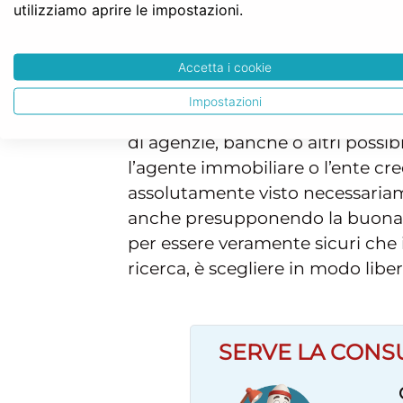
utilizziamo aprire le impostazioni.
l’assenza di ipoteche o altri vinc
l’acquisto di casa è stato chiesto
atto. Il contratto di mutuo, infat
Accetta i cookie
del notaio è obbligatoria. In entra
Impostazioni
scelta del notaio è libera e rime
di agenzie, banche o altri possib
l’agente immobiliare o l’ente cre
assolutamente visto necessariam
anche presupponendo la buona fed
per essere veramente sicuri che i
ricerca, è scegliere in modo lib
SERVE LA CONS