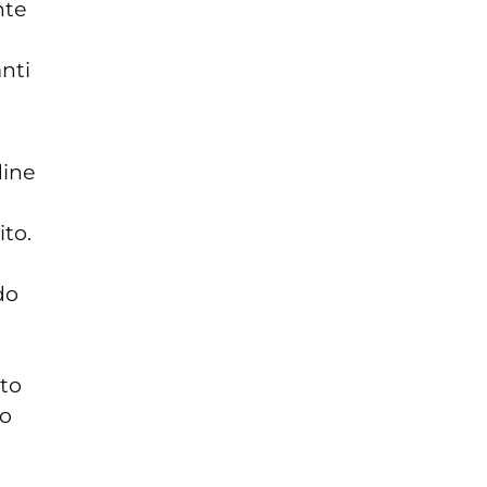
nte
a
nti
dine
ito.
do
nto
uo