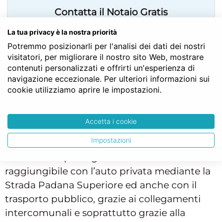
Contatta il Notaio Gratis
La tua privacy è la nostra priorità
Fai un PREVENTIVO
Potremmo posizionarli per l'analisi dei dati dei nostri
visitatori, per migliorare il nostro sito Web, mostrare
contenuti personalizzati e offrirti un'esperienza di
navigazione eccezionale. Per ulteriori informazioni sui
cookie utilizziamo aprire le impostazioni.
Comprare casa notaio
Bellinzago
Accetta i cookie
Bellinzago Lombardo si colloca nella zona
Impostazioni
sud est della provincia milanese e dista circa
25 km dal capoluogo. Il comune è facilmente
raggiungibile con l’auto privata mediante la
Strada Padana Superiore ed anche con il
trasporto pubblico, grazie ai collegamenti
intercomunali e soprattutto grazie alla