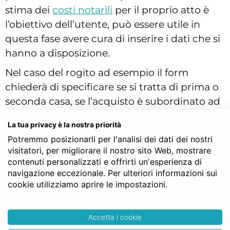
stima dei
costi notarili
per il proprio atto è
l’obiettivo dell’utente, può essere utile in
questa fase avere cura di inserire i dati che si
hanno a disposizione.
Nel caso del rogito ad esempio il form
chiederà di specificare se si tratta di prima o
seconda casa, se l’acquisto è subordinato ad
una richiesta di mutuo oppure no, se si
La tua privacy è la nostra priorità
conosce il valore catastale dell’immobile etc.
Potremmo posizionarli per l'analisi dei dati dei nostri
Qualora l’utente non sia sicuro su una delle
visitatori, per migliorare il nostro sito Web, mostrare
voci, basterà selezionare l’apposita spunta
contenuti personalizzati e offrirti un'esperienza di
“non so”. In questo caso un appuntamento
navigazione eccezionale. Per ulteriori informazioni sui
cookie utilizziamo aprire le impostazioni.
presso lo studio del notaio di Cerro al
Lambro potrebbe essere utile a chiarire
eventuali dubbi.
Accetta i cookie