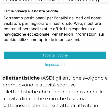
Enti del Terzo Settore con l’iscrizione al
La tua privacy è la nostra priorità
Runts (registro unico nazionale enti del terzo
Potremmo posizionarli per l'analisi dei dati dei nostri
settore) e nel caso in cui si voglia usufruire
visitatori, per migliorare il nostro sito Web, mostrare
però di agevolazioni fiscali del 2 per mille
contenuti personalizzati e offrirti un'esperienza di
dell’IRPEF, l’associazione andrà iscritta in un
navigazione eccezionale. Per ulteriori informazioni sui
cookie utilizziamo aprire le impostazioni.
elenco presso la Presidenza del Consiglio dei
Ministri.
Accetta i cookie
Associazione sportiva dilettantistica
Impostazioni
Sono considerate
associazioni sportive
dilettantistiche
(ASD) gli enti che svolgono e
promuovono le attività sportive
dilettantistiche che comprendono anche le
attività didattiche e ciò che bisogna
sottolineare che non si tratta di attività in