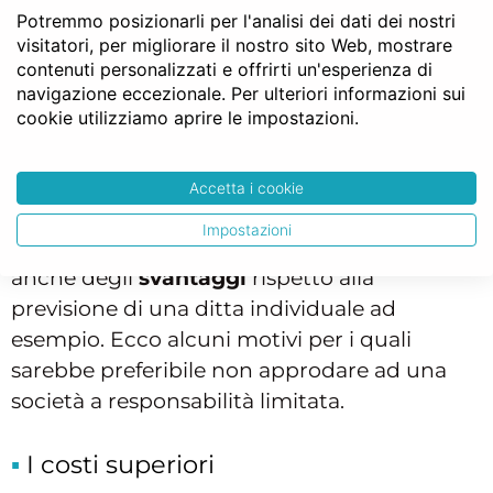
Potremmo posizionarli per l'analisi dei dati dei nostri
fisiche, giuridiche o anche società. Ciascun
visitatori, per migliorare il nostro sito Web, mostrare
socio può cedere la propria quota, salvo
contenuti personalizzati e offrirti un'esperienza di
clausole limitative della circolazione.
navigazione eccezionale. Per ulteriori informazioni sui
cookie utilizziamo aprire le impostazioni.
Gli svantaggi di srl
Accetta i cookie
La costituzione di una società a
Impostazioni
responsabilità limitata può comportare
anche degli
svantaggi
rispetto alla
previsione di una ditta individuale ad
esempio. Ecco alcuni motivi per i quali
sarebbe preferibile non approdare ad una
società a responsabilità limitata.
I costi superiori