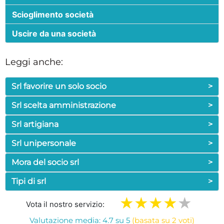
Scioglimento società
Uscire da una società
Leggi anche:
Srl favorire un solo socio
>
Srl scelta amministrazione
>
Srl artigiana
>
Srl unipersonale
>
Mora del socio srl
>
Tipi di srl
>
Vota il nostro servizio:
Valutazione media: 4.7 su 5
(basata su 2 voti)