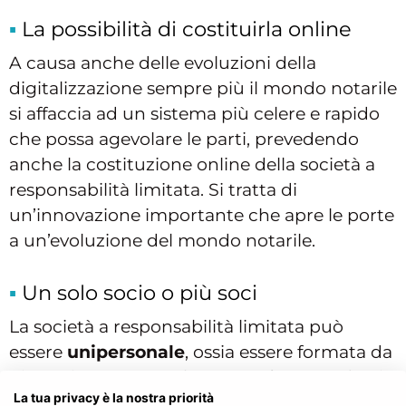
La possibilità di costituirla online
A causa anche delle evoluzioni della
digitalizzazione sempre più il mondo notarile
si affaccia ad un sistema più celere e rapido
che possa agevolare le parti, prevedendo
anche la costituzione online della società a
responsabilità limitata. Si tratta di
un’innovazione importante che apre le porte
a un’evoluzione del mondo notarile.
Un solo socio o più soci
La società a responsabilità limitata può
essere
unipersonale
, ossia essere formata da
più soci ma può anche essere formata da più
La tua privacy è la nostra priorità
soci. Questi ultimi possono essere persone