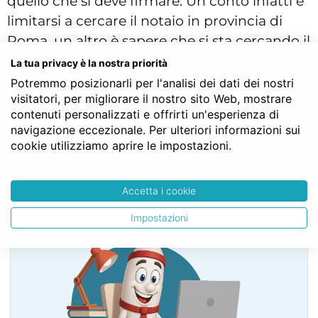
quello che si deve firmare. Un conto infatti è
limitarsi a cercare il notaio in provincia di
Roma, un altro è sapere che si sta cercando il
Notaio Acquisto Casa a Genzano per un
La tua privacy è la nostra priorità
rogito
. Nel secondo tipo di richiesta vengono
Potremmo posizionarli per l'analisi dei dati dei nostri
visitatori, per migliorare il nostro sito Web, mostrare
fornite tre informazioni importanti in più
contenuti personalizzati e offrirti un'esperienza di
potenzialmente utili per il preventivo:
navigazione eccezionale. Per ulteriori informazioni sui
Comune, settore e tipo di atto.
cookie utilizziamo aprire le impostazioni.
Accetta i cookie
SERVE LA CONSULENZA DEL NOTAIO?
Impostazioni