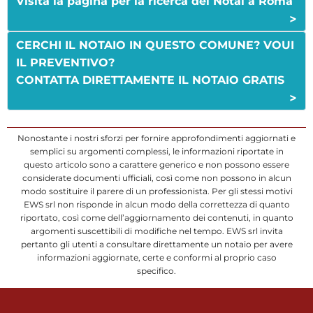
Visita la pagina per la ricerca dei Notai a Roma
>
CERCHI IL NOTAIO IN QUESTO COMUNE? VOUI
IL PREVENTIVO?
CONTATTA DIRETTAMENTE IL NOTAIO GRATIS
>
Nonostante i nostri sforzi per fornire approfondimenti aggiornati e
semplici su argomenti complessi, le informazioni riportate in
questo articolo sono a carattere generico e non possono essere
considerate documenti ufficiali, così come non possono in alcun
modo sostituire il parere di un professionista. Per gli stessi motivi
EWS srl non risponde in alcun modo della correttezza di quanto
riportato, così come dell’aggiornamento dei contenuti, in quanto
argomenti suscettibili di modifiche nel tempo. EWS srl invita
pertanto gli utenti a consultare direttamente un notaio per avere
informazioni aggiornate, certe e conformi al proprio caso
specifico.