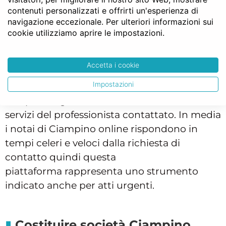
verso i Castelli Romani ci sono molte
contenuti personalizzati e offrirti un'esperienza di
campagne e terreni incolti, alcuni dei quali
navigazione eccezionale. Per ulteriori informazioni sui
edificabili. Se stai pensando di aprire una
cookie utilizziamo aprire le impostazioni.
società in quest’area, puoi ottenere online il
preventivo del notaio a Ciampino. Ad ogni
Accetta i cookie
modo nessun contatto è vincolante: dopo
Impostazioni
aver ricevuto il preventivo, l’utente può
sempre scegliere se avvalersi o meno dei
servizi del professionista contattato. In media
i notai di Ciampino online rispondono in
tempi celeri e veloci dalla richiesta di
contatto quindi questa
piattaforma rappresenta uno strumento
indicato anche per atti urgenti.
Costituire società Ciampino