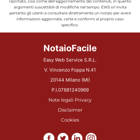
riportato, così come dell’aggiornamento dei contenuti, in quanto
argomenti suscettibili di modifiche nel tempo. EWS srl invita
pertanto gli utenti a consultare direttamente un notaio per avere
informazioni aggiornate, certe e conformi al proprio caso
specifico.
NotaioFacile
Easy Web Service S.R.L.
V. Vincenzo Foppa N.41
20144 Milano (MI)
P.I.07881240969
Note legali
Privacy
Disclaimer
Cookies