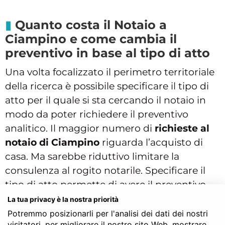
Quanto costa il Notaio a
Ciampino e come cambia il
preventivo in base al tipo di atto
Una volta focalizzato il perimetro territoriale
della ricerca è possibile specificare il tipo di
atto per il quale si sta cercando il notaio in
modo da poter richiedere il preventivo
analitico. Il maggior numero di
richieste al
notaio di Ciampino
riguarda l’acquisto di
casa. Ma sarebbe riduttivo limitare la
consulenza al rogito notarile. Specificare il
tipo di atto permette di avere il preventivo
del notaio su misura per il proprio caso
La tua privacy è la nostra priorità
specifico. Nella zona intorno a Ciampino e
Potremmo posizionarli per l'analisi dei dati dei nostri
visitatori, per migliorare il nostro sito Web, mostrare