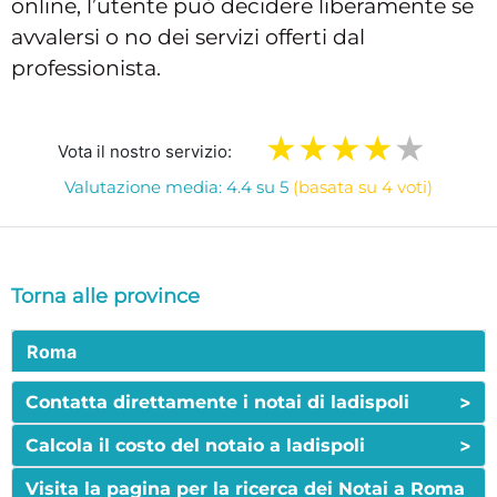
online, l’utente può decidere liberamente se
avvalersi o no dei servizi offerti dal
professionista.
Vota il nostro servizio:
Valutazione media: 4.4 su 5
(basata su 4 voti)
Torna alle province
Roma
>
Contatta direttamente i notai di ladispoli
>
Calcola il costo del notaio a ladispoli
Visita la pagina per la ricerca dei Notai a Roma