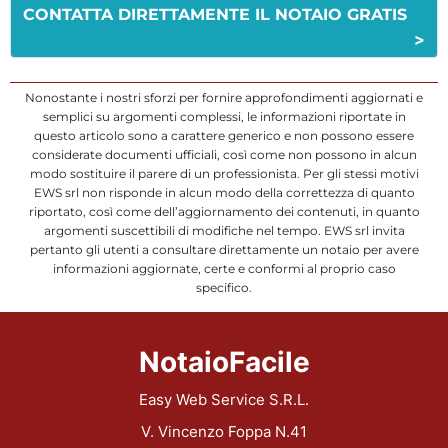
CONTATTA DIRETTAMENTE IL NOTAIO GRATIS
>
Nonostante i nostri sforzi per fornire approfondimenti aggiornati e
semplici su argomenti complessi, le informazioni riportate in
questo articolo sono a carattere generico e non possono essere
considerate documenti ufficiali, così come non possono in alcun
modo sostituire il parere di un professionista. Per gli stessi motivi
EWS srl non risponde in alcun modo della correttezza di quanto
riportato, così come dell’aggiornamento dei contenuti, in quanto
argomenti suscettibili di modifiche nel tempo. EWS srl invita
pertanto gli utenti a consultare direttamente un notaio per avere
informazioni aggiornate, certe e conformi al proprio caso
specifico.
NotaioFacile
Easy Web Service S.R.L.
V. Vincenzo Foppa N.41