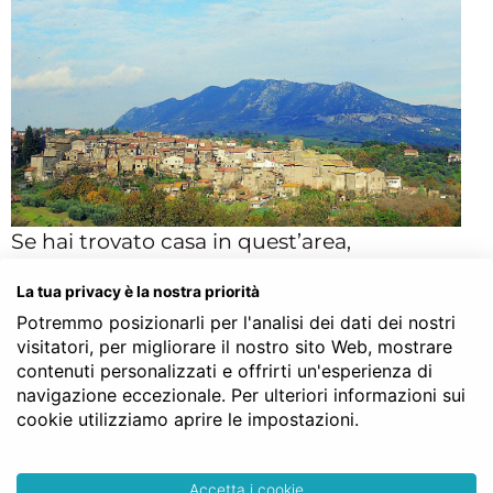
Se hai trovato casa in quest’area,
probabilmente sei su questa pagina perché
La tua privacy è la nostra priorità
ti sei rivolto ad internet per la
ricerca del
Potremmo posizionarli per l'analisi dei dati dei nostri
notaio di Rignano Flaminio
online. Grazie ad
visitatori, per migliorare il nostro sito Web, mostrare
internet infatti si possono ottimizzare tempi
contenuti personalizzati e offrirti un'esperienza di
e risultati di questa prima fase di ricerca e
navigazione eccezionale. Per ulteriori informazioni sui
cookie utilizziamo aprire le impostazioni.
contatto. Prima di tutto potrebbe esserti
utile sapere che anche se ti sei rivolto ad
un’agenzia immobiliare locale per la ricerca
Accetta i cookie