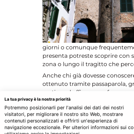
giorni o comunque frequentemen
presenta potreste scoprire con s
zona o lungo il tragitto che perco
Anche chi già dovesse conoscere
ottenuto tramite passaparola, g
pratico ed efficace per fare un
La tua privacy è la nostra priorità
personale ed autonoma.
Potremmo posizionarli per l'analisi dei dati dei nostri
Oggi molti professionisti dispon
visitatori, per migliorare il nostro sito Web, mostrare
Grazie a questa piattaforma però
contenuti personalizzati e offrirti un'esperienza di
navigazione eccezionale. Per ulteriori informazioni sui c
online e chiedere il preventivo an
utilizziamo aprire le impostazioni.