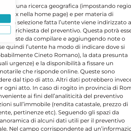
ttuare una ricerca geografica (impostando regi
del box nella home page) e per materia di
 alla selezione fatta l’utente viene indirizzato a
o di richiesta del preventivo. Questa potrà ess
 richieste da compilare e aggiungendo note o
ase quindi l’utente ha modo di indicare dove si
probabilmente Cineto Romano), la data presunta
ali urgenze) e la disponibilità a fissare un
otarile che risponde online. Queste sono
dere dal tipo di atto. Altri dati potrebbero invec
er ogni atto. In caso di rogito in provincia di Ro
niente ai fini dell’analiticità del preventivo
zioni sull’immobile (rendita catastale, prezzo di
nte, pertinenze etc). Seguendo gli spazi da
noramica di alcuni dati utili per il preventivo
nale. Nel campo corrispondente ad un’informazi