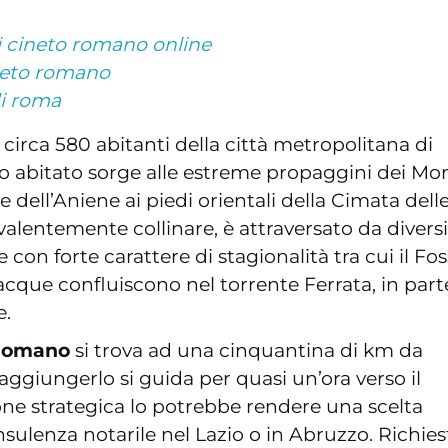
i cineto romano online
ineto romano
di roma
rca 580 abitanti della città metropolitana di
ro abitato sorge alle estreme propaggini dei Mo
le dell’Aniene ai piedi orientali della Cimata dell
evalentemente collinare, è attraversato da diversi
 con forte carattere di stagionalità tra cui il Fo
i acque confluiscono nel torrente Ferrata, in part
e.
 Romano
si trova ad una cinquantina di km da
ggiungerlo si guida per quasi un’ora verso il
one strategica lo potrebbe rendere una scelta
nsulenza notarile nel Lazio o in Abruzzo. Richies