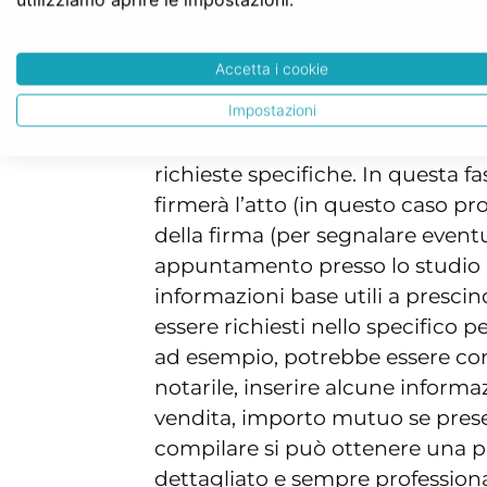
La piattaforma permette di effe
e provincia dai menu a tendina 
Accetta i cookie
competenza e tipo di atto. In base
pagina precompilata per il modul
Impostazioni
personalizzata seguendo le voci
richieste specifiche. In questa f
firmerà l’atto (in questo caso 
della firma (per segnalare eventu
appuntamento presso lo studio n
informazioni base utili a prescin
essere richiesti nello specifico p
ad esempio, potrebbe essere conve
notarile, inserire alcune informa
vendita, importo mutuo se prese
compilare si può ottenere una pa
dettagliato e sempre professio