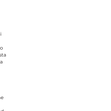
i
 o
sta
la
ne