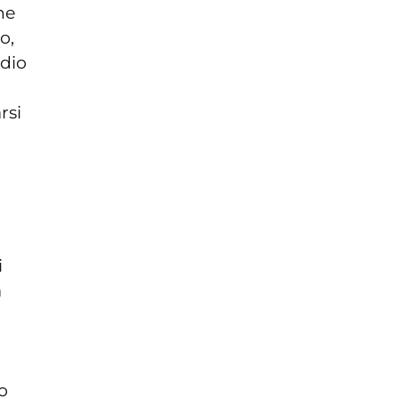
he
o,
udio
rsi
i
a
o