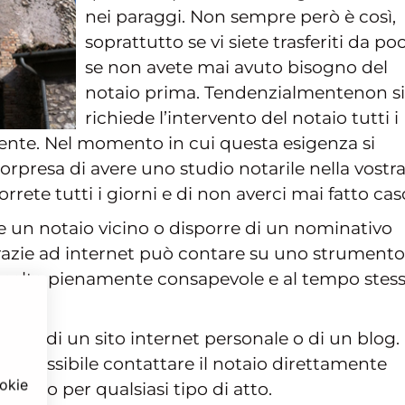
nei paraggi. Non sempre però è così,
soprattutto se vi siete trasferiti da po
se non avete mai avuto bisogno del
notaio prima. Tendenzialmentenon si
richiede l’intervento del notaio tutti i
te. Nel momento in cui questa esigenza si
orpresa di avere uno studio notarile nella vostr
rrete tutti i giorni e di non averci mai fatto cas
 un notaio vicino o disporre di un nominativo
razie ad internet può contare su uno strumento
a scelta pienamente consapevole e al tempo stes
gono di un sito internet personale o di un blog.
 è possibile contattare il notaio direttamente
ookie
alitico per qualsiasi tipo di atto.