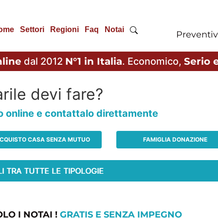
ome
Settori
Regioni
Faq
Notai
Preventiv
line
dal 2012
N°1 in Italia
. Economico,
Serio e
rile devi fare?
io online e contattalo direttamente
CQUISTO CASA SENZA MUTUO
FAMIGLIA DONAZIONE
LO I NOTAI !
GRATIS E SENZA IMPEGNO