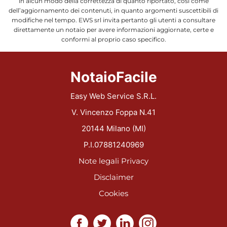
in alcun modo della correttezza di quanto riportato, così come
dell’aggiornamento dei contenuti, in quanto argomenti suscettibili di
modifiche nel tempo. EWS srl invita pertanto gli utenti a consultare
direttamente un notaio per avere informazioni aggiornate, certe e
conformi al proprio caso specifico.
NotaioFacile
Easy Web Service S.R.L.
V. Vincenzo Foppa N.41
20144 Milano (MI)
P.I.07881240969
Note legali
Privacy
Disclaimer
Cookies