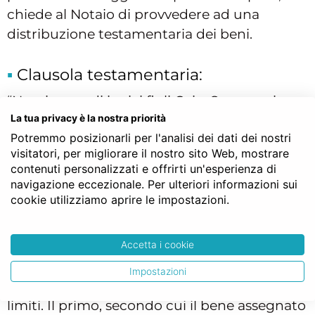
chiede al Notaio di provvedere ad una
distribuzione testamentaria dei beni.
Clausola testamentaria:
“Nomino eredi i miei figli Caio, Sempronio e
Mevio, ciascuno nella quota di un terzo del
La tua privacy è la nostra priorità
Potremmo posizionarli per l'analisi dei dati dei nostri
mio patrimonio e così divido tra loro il mio
visitatori, per migliorare il nostro sito Web, mostrare
patrimonio, ai sensi dell’art. 734 c.c. Assegno
contenuti personalizzati e offrirti un'esperienza di
a Caio l’immobile in Roma, a Sempronio
navigazione eccezionale. Per ulteriori informazioni sui
l’immobile in Napoli e a Mevio l’Immobile in
cookie utilizziamo aprire le impostazioni.
Milano”.
Accetta i cookie
Quali limiti incontra il testatore?
Impostazioni
Il testatore incontra principalmente due
limiti. Il primo, secondo cui il bene assegnato