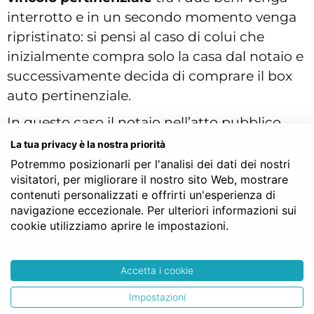
interrotto e in un secondo momento venga
ripristinato: si pensi al caso di colui che
inizialmente compra solo la casa dal notaio e
successivamente decida di comprare il box
auto pertinenziale.
In questo caso il notaio nell’atto pubblico
notarile provvederà a sottolineare questo
La tua privacy è la nostra priorità
tipo di rapporto, ad esempio tra la casa il box
Potremmo posizionarli per l'analisi dei dati dei nostri
visitatori, per migliorare il nostro sito Web, mostrare
auto, anche per consentire al compratore di
contenuti personalizzati e offrirti un'esperienza di
risparmiare e usufruire delle agevolazioni
navigazione eccezionale. Per ulteriori informazioni sui
fiscali prima casa.
cookie utilizziamo aprire le impostazioni.
Quanto costa comprare una
Accetta i cookie
pertinenza
Impostazioni