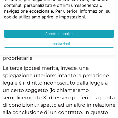
esista una prelazione legale a favore di un
contenuti personalizzati e offrirti un'esperienza di
soggetto terzo.
navigazione eccezionale. Per ulteriori informazioni sui
cookie utilizziamo aprire le impostazioni.
Sulle prime due diremo semplicemente che
si può stabilire, in atto, che il prezzo sarà
Accetta i cookie
pagato solo a seguito di cancellazione di
ipoteca o di materiale consegna della casa
Impostazioni
all’acquirente, libera da persone non
proprietarie.
La terza ipotesi merita, invece, una
spiegazione ulteriore: intanto la prelazione
legale è il diritto riconosciuto dalla legge a
un certo soggetto (lo chiameremo
semplicemente X) di essere preferito, a parità
di condizioni, rispetto ad un altro in relazione
alla conclusione di un contratto. In questo