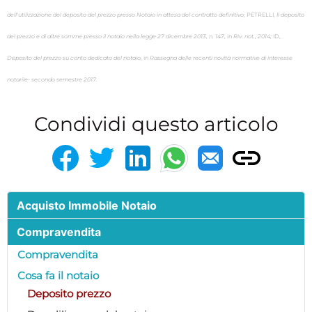
dell'utilizzazione del deposito del prezzo presso Notaio in attesa del contratto definitivo
; PETRELLI,
Il deposito
del prezzo e di altre somme presso il notaio nella legge 27 dicembre 2013, n. 147,
in
Riv. not., 2014;
ID,
Deposito del prezzo su conto dedicato del notaio,
in
Rassegna delle recenti novità normative di interesse
notarile- secondo semestre 2017
.
Condividi questo articolo
Acquisto Immobile Notaio
Compravendita
Compravendita
Cosa fa il notaio
Deposito prezzo