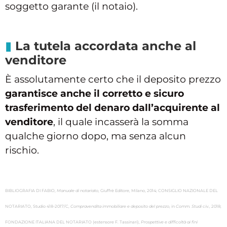
soggetto garante (il notaio).
La tutela accordata anche al
venditore
È assolutamente certo che il deposito prezzo
garantisce anche il corretto e sicuro
trasferimento del denaro dall’acquirente al
venditore
, il quale incasserà la somma
qualche giorno dopo, ma senza alcun
rischio.
BIBLIOGRAFIA DI FABIO,
Manuale di notariato
, Giuffrè Editore, Milano, 2014; CONSIGLIO NAZIONALE DEL
NOTARIATO, Studio 418-2017/C,
Compravendita immobiliare e deposito del prezzo
, in
Comm. Studi civ.
, 2018;
FONDAZIONE ITALIANA DEL NOTARIATO (estensore F. Tassinari),
Prospettive e difficoltà ai fini