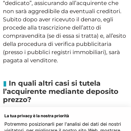
“dedicato”, assicurando all’acquirente che
non sarà aggredibile da eventuali creditori.
Subito dopo aver ricevuto il denaro, egli
procede alla trascrizione dell’atto di
compravendita (se di essa si tratta) e, all’esito
della procedura di verifica pubblicitaria
(presso i pubblici registri immobiliari), sarà
pagata al venditore.
In quali altri casi si tutela
l’acquirente mediante deposito
prezzo?
Poniamo le ipotesi in cui sia stata iscritta
La tua privacy è la nostra priorità
un'ipoteca gravante sul bene immobile, che
Potremmo posizionarli per l'analisi dei dati dei nostri
esso sia ancora occupato dal venditore o che
visitatori, per migliorare il nostro sito Web, mostrare