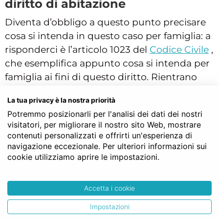
diritto di abitazione
Diventa d’obbligo a questo punto precisare
cosa si intenda in questo caso per famiglia: a
risponderci è l’articolo 1023 del
Codice Civile
,
che esemplifica appunto cosa si intenda per
famiglia ai fini di questo diritto. Rientrano
nell’esercizio del diritto di abitazione vitalizio,
La tua privacy è la nostra priorità
oltre al titolare, anche i figli avuti dopo che il
Potremmo posizionarli per l'analisi dei dati dei nostri
diritto si è istituito, oltre a quelli precedenti,
visitatori, per migliorare il nostro sito Web, mostrare
anche se in quel momento il titolare non
contenuti personalizzati e offrirti un'esperienza di
aveva contratto matrimonio, così come i figli
navigazione eccezionale. Per ulteriori informazioni sui
cookie utilizziamo aprire le impostazioni.
riconosciuti, adottati o affiliati sia prima sia
dopo il sorgere del diritto. Infine sono
comprese le persone che convivono con il
Accetta i cookie
titolare per prestare servizio a esso e alla sua
Impostazioni
famiglia.