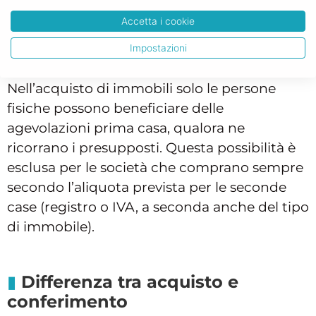
e quindi di risparmio.
Accetta i cookie
Può usufruire delle agevolazioni
Impostazioni
prima casa una società?
Nell’acquisto di immobili solo le persone
fisiche possono beneficiare delle
agevolazioni prima casa, qualora ne
ricorrano i presupposti. Questa possibilità è
esclusa per le società che comprano sempre
secondo l’aliquota prevista per le seconde
case (registro o IVA, a seconda anche del tipo
di immobile).
Differenza tra acquisto e
conferimento