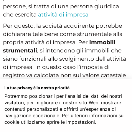
persone, si tratta di una persona giuridica
che esercita
attività di impresa
.
Per questo, la società acquirente potrebbe
dichiarare tale bene come strumentale alla
propria attività di impresa. Per
immobili
strumentali
, si intendono gli immobili che
siano funzionali allo svolgimento dell’attività
di impresa. In questo caso l’imposta di
registro va calcolata non sul valore catastale
del bene, con il classico calcolo c.d. del
La tua privacy è la nostra priorità
prezzo valore, bensì proprio sul prezzo della
Potremmo posizionarli per l'analisi dei dati dei nostri
compravendita, ovvero sul corrispettivo dato
visitatori, per migliorare il nostro sito Web, mostrare
dalla società al venditore. Questo può essere
contenuti personalizzati e offrirti un'esperienza di
navigazione eccezionale. Per ulteriori informazioni sui
anche più vantaggioso in termini di
cookie utilizziamo aprire le impostazioni.
deducibilità della spesa da parte della società