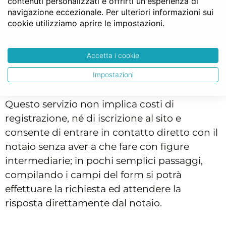
contenuti personalizzati e offrirti un'esperienza di
navigazione eccezionale. Per ulteriori informazioni sui
Nel caso in cui si debba comprare una casa
cookie utilizziamo aprire le impostazioni.
di ringhiera dal notaio e si abbiano le
informazioni basilari è possibile richiedere
gratis un
preventivo online notarile
Accetta i cookie
mediante la piattaforma di NotaioFacile,
Impostazioni
comodamente seduti da casa.
Questo servizio non implica costi di
registrazione, né di iscrizione al sito e
consente di entrare in contatto diretto con il
notaio senza aver a che fare con figure
intermediarie; in pochi semplici passaggi,
compilando i campi del form si potrà
effettuare la richiesta ed attendere la
risposta direttamente dal notaio.