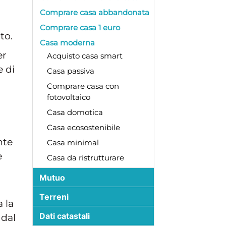
Comprare casa abbandonata
Comprare casa 1 euro
to.
Casa moderna
er
Acquisto casa smart
e di
Casa passiva
Comprare casa con
fotovoltaico
Casa domotica
Casa ecosostenibile
nte
Casa minimal
è
Casa da ristrutturare
Mutuo
Terreni
 la
Dati catastali
 dal