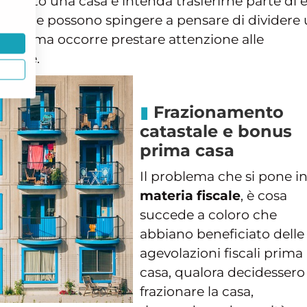
mprato una casa e intenda trasferirne parte di 
gioni che possono spingere a pensare di dividere
arate, ma occorre prestare attenzione alle
iscale.
Frazionamento
catastale e bonus
prima casa
Il problema che si pone i
materia fiscale
, è cosa
succede a coloro che
abbiano beneficiato delle
agevolazioni fiscali prima
casa, qualora decidessero
frazionare la casa,