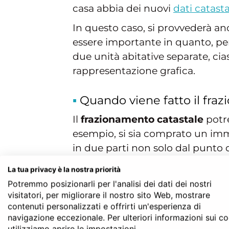
casa abbia dei nuovi
dati catasta
In questo caso, si provvederà a
essere importante in quanto, pe
due unità abitative separate, cias
rappresentazione grafica.
Quando viene fatto il fra
Il
frazionamento catastale
potre
esempio, si sia comprato un immo
in due parti non solo dal punto d
Frazionare un’unità abitativa vu
La tua privacy è la nostra priorità
consente di dividere una casa di
Potremmo posizionarli per l'analisi dei dati dei nostri
visitatori, per migliorare il nostro sito Web, mostrare
dover incorrere in problemi giur
contenuti personalizzati e offrirti un'esperienza di
Inoltre la necessità potrebbe sor
navigazione eccezionale. Per ulteriori informazioni sui c
utilizziamo aprire le impostazioni.