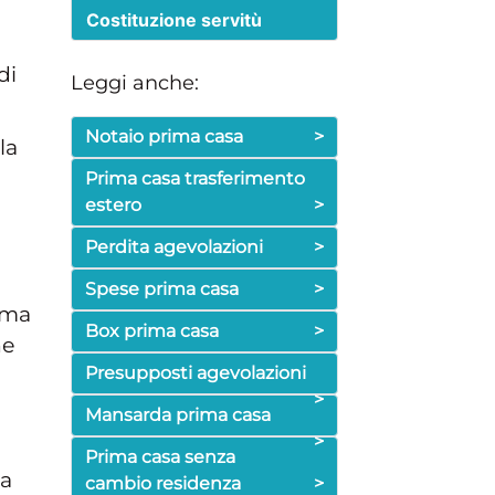
Costituzione servitù
di
Leggi anche:
Notaio prima casa
>
la
Prima casa trasferimento
estero
>
Perdita agevolazioni
>
Spese prima casa
>
ima
Box prima casa
>
he
Presupposti agevolazioni
>
Mansarda prima casa
>
Prima casa senza
da
cambio residenza
>