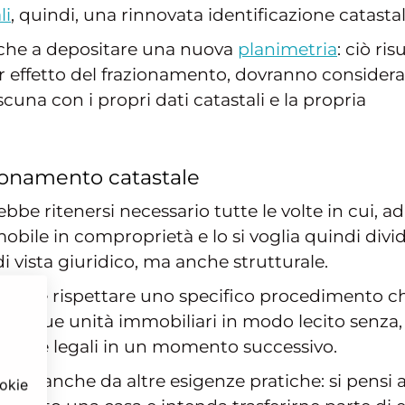
li
, quindi, una rinnovata identificazione catastal
nche a depositare una nuova
planimetria
: ciò ris
r effetto del frazionamento, dovranno considera
cuna con i propri dati catastali e la propria
zionamento catastale
bbe ritenersi necessario tutte le volte in cui, ad
bile in comproprietà e lo si voglia quindi divi
i vista giuridico, ma anche strutturale.
ol dire rispettare uno specifico procedimento c
 un due unità immobiliari in modo lecito senza,
idici e legali in un momento successivo.
gere anche da altre esigenze pratiche: si pensi a
ookie