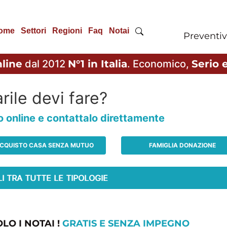
ome
Settori
Regioni
Faq
Notai
Preventiv
line
dal 2012
N°1 in Italia
. Economico,
Serio e
rile devi fare?
io online e contattalo direttamente
CQUISTO CASA SENZA MUTUO
FAMIGLIA DONAZIONE
LO I NOTAI !
GRATIS E SENZA IMPEGNO