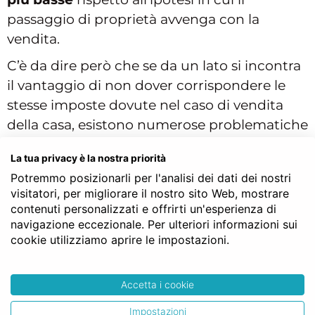
passaggio di proprietà avvenga con la
vendita.
C’è da dire però che se da un lato si incontra
il vantaggio di non dover corrispondere le
stesse imposte dovute nel caso di vendita
della casa, esistono numerose problematiche
di cui tenere conto prima di procedere con
La tua privacy è la nostra priorità
la donazione, in quanto ci si potrebbe
Potremmo posizionarli per l'analisi dei dati dei nostri
trovare ad effettuare un trasferimento che
visitatori, per migliorare il nostro sito Web, mostrare
lede le quote che la legge riserva agli eredi
contenuti personalizzati e offrirti un'esperienza di
del donante, con la conseguenza che
l’atto
navigazione eccezionale. Per ulteriori informazioni sui
cookie utilizziamo aprire le impostazioni.
possa essere
successivamente impugnato
.
Alla luce di quanto detto è opportuno
rivolgersi ad un notaio prima di stipulare
Accetta i cookie
l’atto di donazione, affinché il professionista
Impostazioni