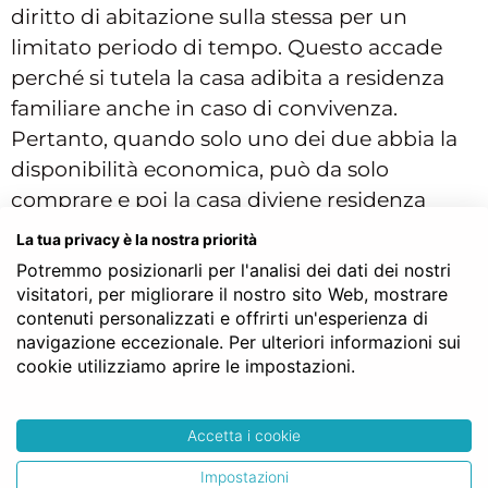
diritto di abitazione sulla stessa per un
limitato periodo di tempo. Questo accade
perché si tutela la casa adibita a residenza
familiare anche in caso di convivenza.
Pertanto, quando solo uno dei due abbia la
disponibilità economica, può da solo
comprare e poi la casa diviene residenza
familiare ugualmente.
La tua privacy è la nostra priorità
Potremmo posizionarli per l'analisi dei dati dei nostri
visitatori, per migliorare il nostro sito Web, mostrare
Agevolazioni per acquisto
contenuti personalizzati e offrirti un'esperienza di
congiunto
navigazione eccezionale. Per ulteriori informazioni sui
cookie utilizziamo aprire le impostazioni.
Possono chiedere i conviventi
le agevolazioni
fiscali
per l’acquisto della prima casa?
Accetta i cookie
Sicuramente sì, in quanto per le agevolazioni
non è prevista alcuna differenza in ordine al
Impostazioni