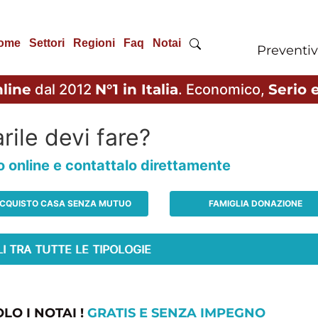
ome
Settori
Regioni
Faq
Notai
Preventiv
line
dal 2012
N°1 in Italia
. Economico,
Serio e
rile devi fare?
io online e contattalo direttamente
CQUISTO CASA SENZA MUTUO
FAMIGLIA DONAZIONE
LO I NOTAI !
GRATIS E SENZA IMPEGNO