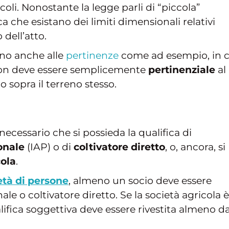
icoli. Nonostante la legge parli di “piccola”
a che esistano dei limiti dimensionali relativi
 dell’atto.
ono anche alle
pertinenze
come ad esempio, in 
 non deve essere semplicemente
pertinenziale
al
 sopra il terreno stesso.
 necessario che si possieda la qualifica di
onale
(IAP) o di
coltivatore diretto
, o, ancora, si
cola
.
età di persone
, almeno un socio deve essere
le o coltivatore diretto. Se la società agricola è
alifica soggettiva deve essere rivestita almeno d