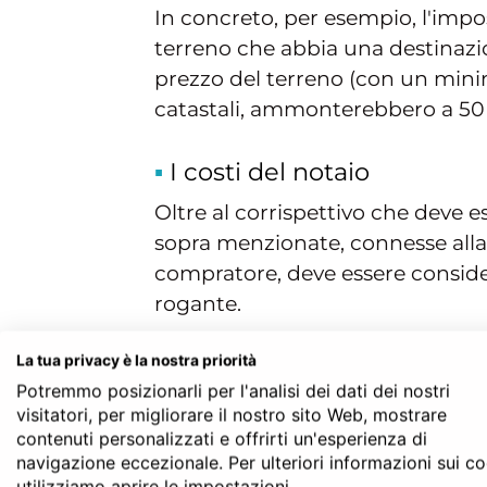
In concreto, per esempio, l'impost
terreno che abbia una destinazio
prezzo del terreno (con un minim
catastali, ammonterebbero a 50 
I costi del notaio
Oltre al corrispettivo che deve e
sopra menzionate, connesse alla 
compratore, deve essere conside
rogante.
L’onorario del notaio varia, a se
La tua privacy è la nostra priorità
comprende solamente il valore d
Potremmo posizionarli per l'analisi dei dati dei nostri
a rimborsarlo, dei costi sostenuti
visitatori, per migliorare il nostro sito Web, mostrare
catastali
.
contenuti personalizzati e offrirti un'esperienza di
navigazione eccezionale. Per ulteriori informazioni sui c
È comunque possibile avere infor
utilizziamo aprire le impostazioni.