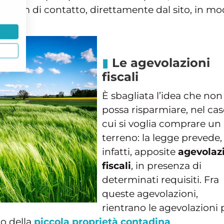
o form di contatto, direttamente dal sito, in m
Le agevolazioni
fiscali
È sbagliata l’idea che non 
possa risparmiare, nel cas
cui si voglia comprare un
terreno: la legge prevede,
infatti, apposite
agevolaz
fiscali
, in presenza di
determinati requisiti. Fra
queste agevolazioni,
rientrano le agevolazioni 
o della
piccola proprietà contadina
.