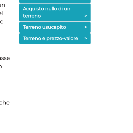
 un
Acquisto nullo di un
l
terreno
>
 e
Terreno usucapito
>
Terreno e prezzo-valore
>
asse
o
nche