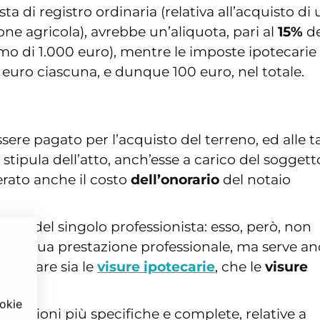
a di registro ordinaria (relativa all’acquisto di
ne agricola), avrebbe un’aliquota, pari al
15%
de
o di 1.000 euro), mentre le imposte ipotecarie
euro ciascuna, e dunque 100 euro, nel totale.
ssere pagato per l’acquisto del terreno, ed alle t
stipula dell’atto, anch’esse a carico del soggett
rato anche il costo
dell’onorario
del notaio
conda del singolo professionista: esso, però, non
ella sua prestazione professionale, ma serve a
 per fare sia le
visure ipotecarie
, che le
visure
ookie
mazioni più specifiche e complete, relative a