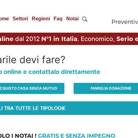
ome
Settori
Regioni
Faq
Notai
Preventiv
line
dal 2012
N°1 in Italia
. Economico,
Serio e
rile devi fare?
io online e contattalo direttamente
CQUISTO CASA SENZA MUTUO
FAMIGLIA DONAZIONE
LO I NOTAI !
GRATIS E SENZA IMPEGNO