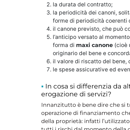
la durata del contratto;
la periodicità dei canoni, s
forme di periodicità coerenti co
il canone previsto, che può 
l’anticipo versato al momento 
forma di
maxi canone
(cioè
originario del bene e concord
il valore di riscatto del bene,
le spese assicurative ed eventu
In cosa si differenzia da al
erogazione di servizi?
Innanzitutto è bene dire che si t
operazione di finanziamento che 
della proprietà: infatti l’utiliz
tutti i rischi dal momento della 