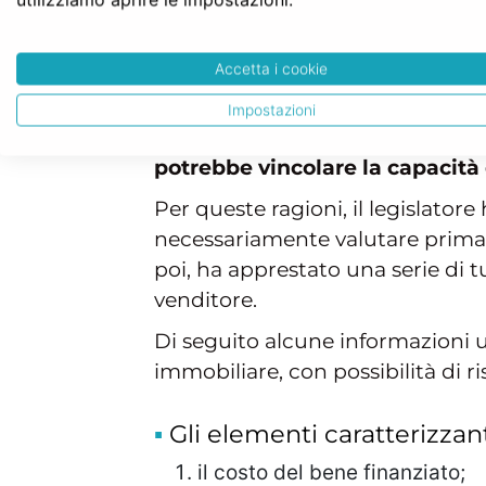
termine, senza l'obbligo di acquis
seguendo le condizioni stabilite
Accetta i cookie
La legge prevede diverse tutele 
leasing immobiliare. Perché?
Af
Impostazioni
acquisirne la proprietà in futu
potrebbe vincolare la capacità
Per queste ragioni, il legislatore
necessariamente valutare prima de
poi, ha apprestato una serie di tu
venditore.
Di seguito alcune informazioni u
immobiliare, con possibilità di r
Gli elementi caratterizzant
il costo del bene finanziato;