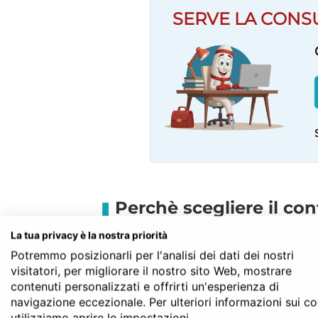
SERVE LA CONS
Perchè scegliere il con
Il contratto di leasing immobili
La tua privacy è la nostra priorità
in Italia, specie in funzione dell
Potremmo posizionarli per l'analisi dei dati dei nostri
visitatori, per migliorare il nostro sito Web, mostrare
spesso corredato da condizioni 
contenuti personalizzati e offrirti un'esperienza di
La funzione è quella di consenti
navigazione eccezionale. Per ulteriori informazioni sui c
utilizziamo aprire le impostazioni.