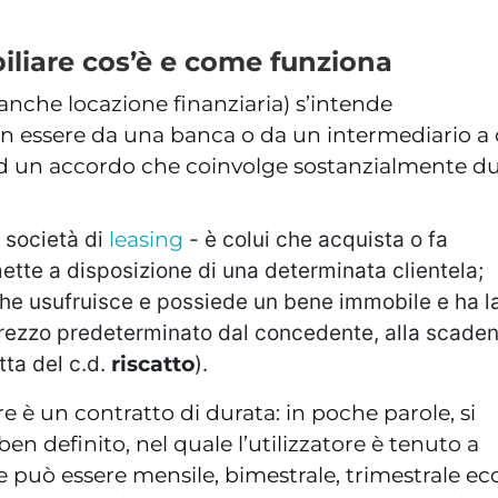
iliare cos’è e come funziona
anche locazione finanziaria) s’intende
in essere da una banca o da un intermediario a 
 ad un accordo che coinvolge sostanzialmente d
a società di
leasing
- è colui che acquista o fa
mette a disposizione di una determinata clientela;
che usufruisce e possiede un bene immobile e ha l
 prezzo predeterminato dal concedente, alla scade
atta del c.d.
riscatto
).
re è un contratto di durata: in poche parole, si
n definito, nel quale l’utilizzatore è tenuto a
può essere mensile, bimestrale, trimestrale ecc