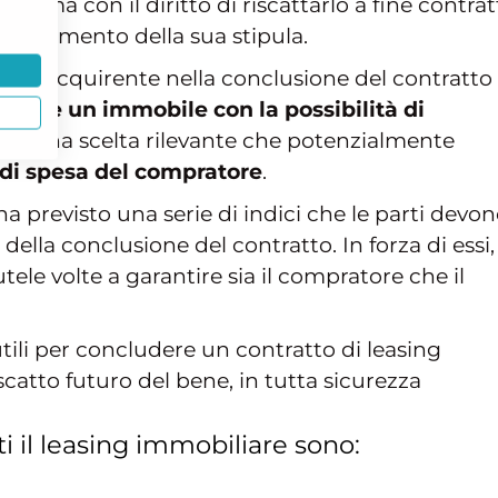
to, ma con il diritto di riscattarlo a fine contra
 al momento della sua stipula.
per l’acquirente nella conclusione del contratto 
fittare un immobile con la possibilità di
ro
è una scelta rilevante che potenzialmente
 di spesa del compratore
.
 ha previsto una serie di indici che le parti devo
lla conclusione del contratto. In forza di essi,
tele volte a garantire sia il compratore che il
tili per concludere un contratto di leasing
iscatto futuro del bene, in tutta sicurezza
i il leasing immobiliare sono: